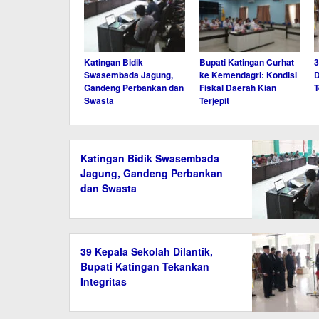
Katingan Bidik
Bupati Katingan Curhat
3
Swasembada Jagung,
ke Kemendagri: Kondisi
D
Gandeng Perbankan dan
Fiskal Daerah Kian
T
Swasta
Terjepit
Katingan Bidik Swasembada
Jagung, Gandeng Perbankan
dan Swasta
39 Kepala Sekolah Dilantik,
Bupati Katingan Tekankan
Integritas