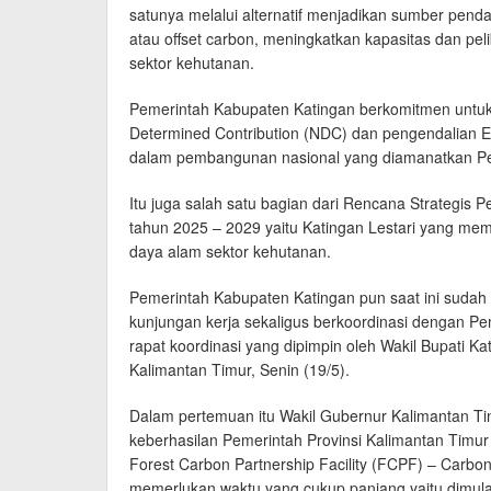
satunya melalui alternatif menjadikan sumber pen
atau offset carbon, meningkatkan kapasitas dan pe
sektor kehutanan.
Pemerintah Kabupaten Katingan berkomitmen untuk t
Determined Contribution (NDC) dan pengendalian 
dalam pembangunan nasional yang diamanatkan Pe
Itu juga salah satu bagian dari Rencana Strateg
tahun 2025 – 2029 yaitu Katingan Lestari yang memp
daya alam sektor kehutanan.
Pemerintah Kabupaten Katingan pun saat ini suda
kunjungan kerja sekaligus berkoordinasi dengan Pe
rapat koordinasi yang dipimpin oleh Wakil Bupati Ka
Kalimantan Timur, Senin (19/5).
Dalam pertemuan itu Wakil Gubernur Kalimantan Ti
keberhasilan Pemerintah Provinsi Kalimantan Tim
Forest Carbon Partnership Facility (FCPF) – Carbo
memerlukan waktu yang cukup panjang yaitu dimula