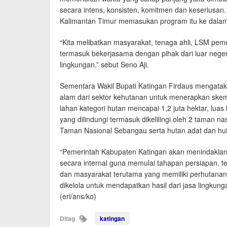
secara intens, konsisten, komitmen dan keseriusan
Kalimantan Timur memasukan program itu ke dal
“Kita melibatkan masyarakat, tenaga ahli, LSM pem
termasuk bekerjasama dengan pihak dari luar negeri
lingkungan,” sebut Seno Aji.
Sementara Wakil Bupati Katingan Firdaus mengatak
alam dari sektor kehutanan untuk menerapkan skem
lahan kategori hutan mencapai 1,2 juta hektar, lua
yang dilindungi termasuk dikelilingi oleh 2 taman n
Taman Nasional Sebangau serta hutan adat dan hu
“Pemerintah Kabupaten Katingan akan menindaklanju
secara internal guna memulai tahapan persiapan, t
dan masyarakat terutama yang memiliki perhutanan s
dikelola untuk mendapatkan hasil dari jasa lingkung
(eri/ans/ko)
Ditag
katingan