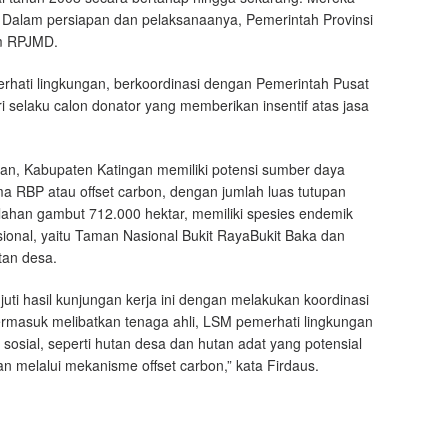
. Dalam persiapan dan pelaksanaanya, Pemerintah Provinsi
am RPJMD.
erhati lingkungan, berkoordinasi dengan Pemerintah Pusat
 selaku calon donator yang memberikan insentif atas jasa
an, Kabupaten Katingan memiliki potensi sumber daya
a RBP atau offset carbon, dengan jumlah luas tutupan
s lahan gambut 712.000 hektar, memiliki spesies endemik
asional, yaitu Taman Nasional Bukit RayaBukit Baka dan
tan desa.
ti hasil kunjungan kerja ini dengan melakukan koordinasi
ermasuk melibatkan tenaga ahli, LSM pemerhati lingkungan
osial, seperti hutan desa dan hutan adat yang potensial
an melalui mekanisme offset carbon,” kata Firdaus.