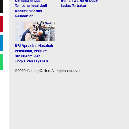
Karhutla hingga
Rumah Warga di Kobar
Tambang Ilegal Jadi
Ludes Terbakar
Ancaman Serius
Kalimantan
BRI Apresiasi Nasabah
Pensiunan, Perkuat
Silaturahmi dan
Tingkatkan Layanan
©2020 KaltengOnline All rights reserved