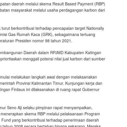
dapatan daerah melalui skema Result Based Payment (RBP)
libatan masyarakat melalui usaha perdagangan karbon dari
urut berkontribusi terhadap pencapaian target Nationally
Emisi Gas Rumah Kaca (GRK), sebagaimana tertuang
raturan Presiden nomor 98 tahun 2021.
is Pembangunan Daerah dalam RPJMD Kabupaten Katingan
rioritaskan menggali potensi nilai jual karbon dari sumber
h mulai melakukan langkah awal dengan melaksanakan
merintah Provinsi Kalimantan Timur. Kunjungan kerja dan
tingan Firdaus ini dilaksanakan di ruang rapat Gubernur
mur Seno Aji selaku pimpinan rapat menyampaikan,
ur menerapkan skema RBP melalui pelaksanaan Program
n Fund yang berkontribusi terhadap penerimaan daerah
i tahun 2008 secara bertahap hingga sekarang. Mereka