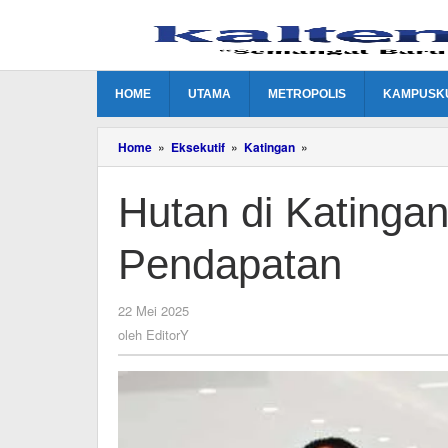
Lewati
ke
konten
HOME
UTAMA
METROPOLIS
KAMPUSK
Hutan
Home
»
Eksekutif
»
Katingan
»
di
Katingan
Hutan di Katinga
Bakal
Menjadi
Sumber
Pendapatan
Pendapatan
oleh
22 Mei 2025
EditorY
oleh
EditorY