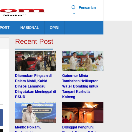
Pencarian
PORT
NASIONAL
OPINI
Recent Post
Ditemukan Pingsan di
Gubernur Minta
Dalam Mobil, Kabid
Tambahan Helikopter
Dinsos Lamandau
Water Bombing untuk
Dinyatakan Meninggal di
Tangani Karhutla
RSUD
Kalteng
Menko Polkam:
Ditinggal Penghuni,