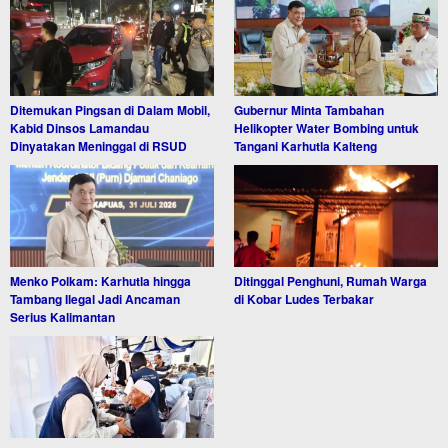
Ditemukan Pingsan di Dalam Mobil,
Gubernur Minta Tambahan
Kabid Dinsos Lamandau
Helikopter Water Bombing untuk
Dinyatakan Meninggal di RSUD
Tangani Karhutla Kalteng
Menko Polkam: Karhutla hingga
Ditinggal Penghuni, Rumah Warga
Tambang Ilegal Jadi Ancaman
di Kobar Ludes Terbakar
Serius Kalimantan