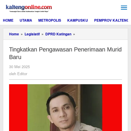
Lewati
ke
konten
HOME
UTAMA
METROPOLIS
KAMPUSKU
PEMPROV KALTENG
Tingkatkan
Home
»
Legislatif
»
DPRD Katingan
»
Pengawasan
Penerimaan
Tingkatkan Pengawasan Penerimaan Murid
Murid
Baru
Baru
oleh
30 Mei 2025
Editor
oleh
Editor