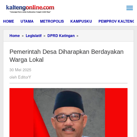
Lewati
ke
konten
HOME
UTAMA
METROPOLIS
KAMPUSKU
PEMPROV KALTENG
Pemerintah
Home
»
Legislatif
»
DPRD Katingan
»
Desa
Diharapkan
Pemerintah Desa Diharapkan Berdayakan
Berdayakan
Warga
Warga Lokal
Lokal
oleh
30 Mei 2025
EditorY
oleh
EditorY