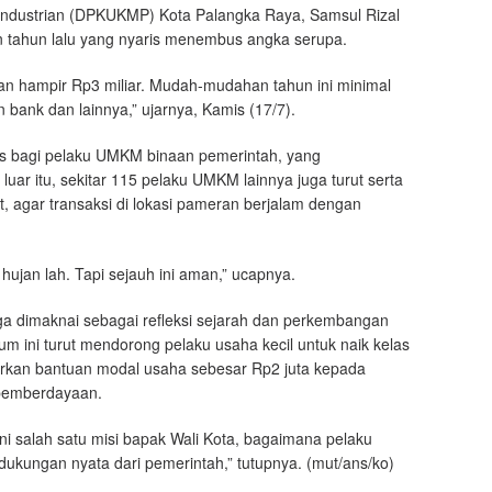
ndustrian (DPKUKMP) Kota Palangka Raya, Samsul Rizal
 tahun lalu yang nyaris menembus angka serupa.
ran hampir Rp3 miliar. Mudah-mudahan tahun ini minimal
 bank dan lainnya,” ujarnya, Kamis (17/7).
sus bagi pelaku UMKM binaan pemerintah, yang
luar itu, sekitar 115 pelaku UMKM lainnya juga turut serta
, agar transaksi di lokasi pameran berjalam dengan
hujan lah. Tapi sejauh ini aman,” ucapnya.
ga dimaknai sebagai refleksi sejarah dan perkembangan
 ini turut mendorong pelaku usaha kecil untuk naik kelas
urkan bantuan modal usaha sebesar Rp2 juta kepada
 pemberdayaan.
ni salah satu misi bapak Wali Kota, bagaimana pelaku
kungan nyata dari pemerintah,” tutupnya. (mut/ans/ko)