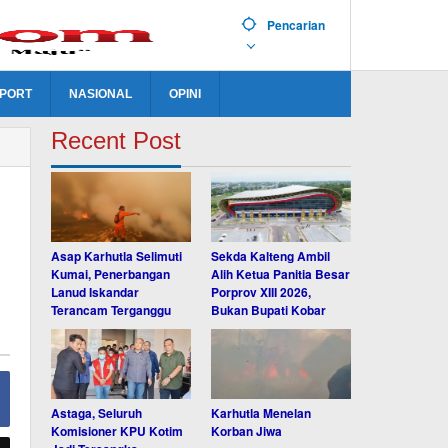
Pencarian
PORT
NASIONAL
OPINI
Recent Post
Asap Karhutla Selimuti
Sekda Kalteng Ambil
Kumai, Penerbangan
Alih Ketua Panitia Besar
Lanud Iskandar
Porprov XIII 2026,
Terancam Terganggu
Bukan Bupati Kobar
Astaga, Seluruh
Karhutla Menelan
Komisioner KPU Kotim
Korban Jiwa