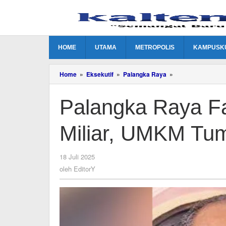
Lewati
ke
konten
HOME
UTAMA
METROPOLIS
KAMPUSK
Palangka
Home
»
Eksekutif
»
Palangka Raya
»
Raya
Fair
Palangka Raya Fa
2025
Targetkan
Rp3
Miliar, UMKM Tu
Miliar,
UMKM
Tumbuh
Pesat
oleh
18 Juli 2025
EditorY
oleh
EditorY