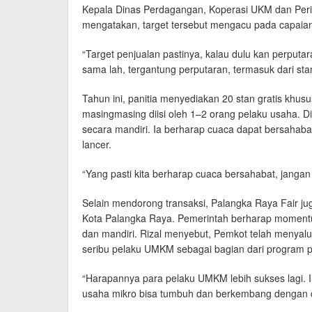
Kepala Dinas Perdagangan, Koperasi UKM dan Peri
mengatakan, target tersebut mengacu pada capaian
“Target penjualan pastinya, kalau dulu kan perputa
sama lah, tergantung perputaran, termasuk dari stan
Tahun ini, panitia menyediakan 20 stan gratis khu
masingmasing diisi oleh 1–2 orang pelaku usaha. Di 
secara mandiri. Ia berharap cuaca dapat bersahabat
lancer.
“Yang pasti kita berharap cuaca bersahabat, jangan 
Selain mendorong transaksi, Palangka Raya Fair ju
Kota Palangka Raya. Pemerintah berharap momentum
dan mandiri. Rizal menyebut, Pemkot telah menyal
seribu pelaku UMKM sebagai bagian dari program
“Harapannya para pelaku UMKM lebih sukses lagi. I
usaha mikro bisa tumbuh dan berkembang dengan du