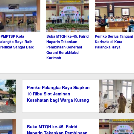
DPMPTSP Kota
Buka MTQH ke-45, Fairid
Pemko Serius Tangani
alangka Raya Raih
Naparin Tekankan
Karhutla di Kota
redikat Sangat Baik
Pembinaan Generasi
Palangka Raya
Qurani Berakhlakul
Karimah
Pemko Palangka Raya Siapkan
10 Ribu Slot Jaminan
Kesehatan bagi Warga Kurang
Mampu
Buka MTQH ke-45, Fairid
Naparin Tekankan Pembinaan