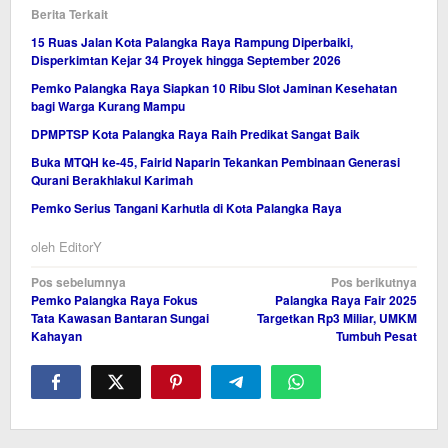
Berita Terkait
15 Ruas Jalan Kota Palangka Raya Rampung Diperbaiki,
Disperkimtan Kejar 34 Proyek hingga September 2026
Pemko Palangka Raya Siapkan 10 Ribu Slot Jaminan Kesehatan
bagi Warga Kurang Mampu
DPMPTSP Kota Palangka Raya Raih Predikat Sangat Baik
Buka MTQH ke-45, Fairid Naparin Tekankan Pembinaan Generasi
Qurani Berakhlakul Karimah
Pemko Serius Tangani Karhutla di Kota Palangka Raya
oleh
EditorY
Navigasi
Pos sebelumnya
Pos berikutnya
Pemko Palangka Raya Fokus
Palangka Raya Fair 2025
pos
Tata Kawasan Bantaran Sungai
Targetkan Rp3 Miliar, UMKM
Kahayan
Tumbuh Pesat