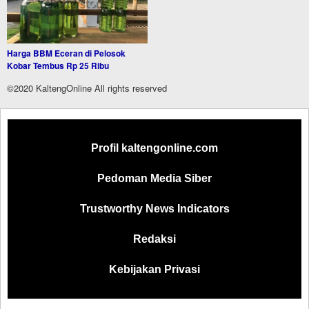
Harga BBM Eceran di Pelosok
Kobar Tembus Rp 25 Ribu
©2020 KaltengOnline All rights reserved
Profil kaltengonline.com
Pedoman Media Siber
Trustworthy News Indicators
Redaksi
Kebijakan Privasi