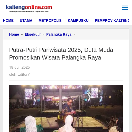
Lewati
ke
konten
HOME
UTAMA
METROPOLIS
KAMPUSKU
PEMPROV KALTENG
Putra-
Home
»
Eksekutif
»
Palangka Raya
»
Putri
Pariwisata
Putra-Putri Pariwisata 2025, Duta Muda
2025,
Duta
Promosikan Wisata Palangka Raya
Muda
Promosikan
oleh
18 Juli 2025
Wisata
EditorY
oleh
EditorY
Palangka
Raya