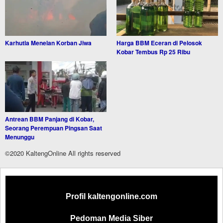
Karhutla Menelan Korban Jiwa
Harga BBM Eceran di Pelosok
Kobar Tembus Rp 25 Ribu
Antrean BBM Panjang di Kobar,
Seorang Perempuan Pingsan Saat
Menunggu
©2020 KaltengOnline All rights reserved
Profil kaltengonline.com
Pedoman Media Siber