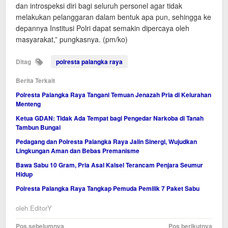
dan introspeksi diri bagi seluruh personel agar tidak
melakukan pelanggaran dalam bentuk apa pun, sehingga ke
depannya Institusi Polri dapat semakin dipercaya oleh
masyarakat,” pungkasnya. (pm/ko)
Ditag
polresta palangka raya
Berita Terkait
Polresta Palangka Raya Tangani Temuan Jenazah Pria di Kelurahan
Menteng
Ketua GDAN: Tidak Ada Tempat bagi Pengedar Narkoba di Tanah
Tambun Bungai
Pedagang dan Polresta Palangka Raya Jalin Sinergi, Wujudkan
Lingkungan Aman dan Bebas Premanisme
Bawa Sabu 10 Gram, Pria Asal Kalsel Terancam Penjara Seumur
Hidup
Polresta Palangka Raya Tangkap Pemuda Pemilik 7 Paket Sabu
oleh
EditorY
Navigasi
Pos sebelumnya
Pos berikutnya