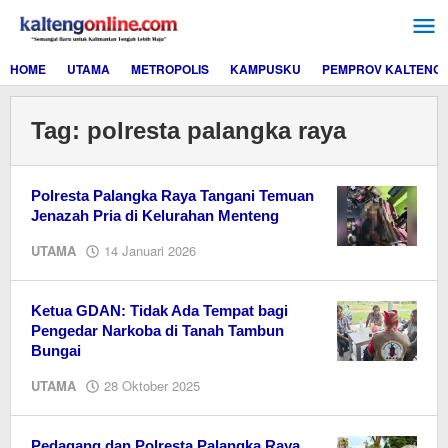
Lewati
ke
konten
HOME
UTAMA
METROPOLIS
KAMPUSKU
PEMPROV KALTENG
Tag:
polresta palangka raya
Polresta Palangka Raya Tangani Temuan
Jenazah Pria di Kelurahan Menteng
oleh
UTAMA
14 Januari 2026
EditorY
Ketua GDAN: Tidak Ada Tempat bagi
Pengedar Narkoba di Tanah Tambun
Bungai
oleh
UTAMA
28 Oktober 2025
Editor
Pedagang dan Polresta Palangka Raya