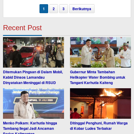
1
2
3
Berikutnya
Recent Post
Ditemukan Pingsan di Dalam Mobil,
Gubernur Minta Tambahan
Kabid Dinsos Lamandau
Helikopter Water Bombing untuk
Dinyatakan Meninggal di RSUD
Tangani Karhutla Kalteng
Menko Polkam: Karhutla hingga
Ditinggal Penghuni, Rumah Warga
Tambang Ilegal Jadi Ancaman
di Kobar Ludes Terbakar
Serius Kalimantan