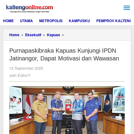
Lewati
ke
konten
HOME
UTAMA
METROPOLIS
KAMPUSKU
PEMPROV KALTENG
Purnapaskibraka
Home
»
Eksekutif
»
Kapuas
»
Kapuas
Kunjungi
Purnapaskibraka Kapuas Kunjungi IPDN
IPDN
Jatinangor,
Jatinangor, Dapat Motivasi dan Wawasan
Dapat
Motivasi
oleh
12 September 2025
dan
EditorY
oleh
EditorY
Wawasan