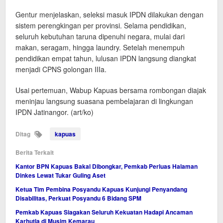
Gentur menjelaskan, seleksi masuk IPDN dilakukan dengan
sistem perengkingan per provinsi. Selama pendidikan,
seluruh kebutuhan taruna dipenuhi negara, mulai dari
makan, seragam, hingga laundry. Setelah menempuh
pendidikan empat tahun, lulusan IPDN langsung diangkat
menjadi CPNS golongan IIIa.
Usai pertemuan, Wabup Kapuas bersama rombongan diajak
meninjau langsung suasana pembelajaran di lingkungan
IPDN Jatinangor. (art/ko)
Ditag
kapuas
Berita Terkait
Kantor BPN Kapuas Bakal Dibongkar, Pemkab Perluas Halaman
Dinkes Lewat Tukar Guling Aset
Ketua Tim Pembina Posyandu Kapuas Kunjungi Penyandang
Disabilitas, Perkuat Posyandu 6 Bidang SPM
Pemkab Kapuas Siagakan Seluruh Kekuatan Hadapi Ancaman
Karhutla di Musim Kemarau