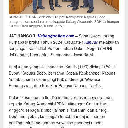
KENANG-KENANGAN: Wakil Bupati Kabupaten Kapuas Dodo
menyerahkan cendera mata kepada Kabag Akademik IPDN Jatinangor
Gentur Haru Anggoro, Kamis (11/9).
JATINANGOR,
Kaltengonline.co
m
– Sebanyak 58 orang
Purnapaskibraka Tahun 2024 Kabupaten
Kapuas
melakukan
kunjungan ke Institut Pemerintahan Dalam Negeri (IPDN)
Jatinangor, Kabupaten Sumedang, Jawa Barat.
Kunjungan yang dilaksanakan, Kamis (11/9) dipimpin Wakil
Bupati Kapuas Dodo, bersama Kepala Kesbangpol Kapuas
Yunabut, serta didampingi Kabid Ideologi, Wawasan
Kebangsaan, dan Karakter Bangsa Nanang Taufi k.
Dalam kesempatan itu, Dodo menyerahkan cendera mata
kepada Kabag Akademik IPDN Jatinangor Gentur Haru
Anggoro sebagai simbol jalinan silaturahmi dan sinergi.
Dodo menyebut, kunjungan tersebut menjadi momen
penting untuk menambah wawasan generasi muda,