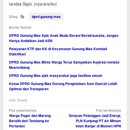
tandas Sigoi. (nya/ans/ko)
Ditag
dprd gunung mas
Berita Terkait
DPRD Gunung Mas Ajak Anak Muda Berani Berwirausaha, Jangan
Hanya Andalkan Jadi ASN
Pelayanan KTP dan KK di Kecamatan Gunung Mas Kembali
Diaktifkan
DPRD Gunung Mas Minta Warga Terus Sampaikan Aspirasi melalui
Musrenbang
DPRD Gunung Mas ajak masyarakat jaga fasilitas umum
Ketua DPRD Gunung Mas Dorong Pengelolaan Aset Daerah Lebih
Optimal dan Transparan
oleh
Sherly
Navigasi
Pos sebelumnya
Pos berikutnya
Warga Pager dan Marang
Senyum Pelanggan Jadi Energi,
pos
Beralih dari Tambang ke
PLN Kunjungi PT Air Minum
Pertanian
Intan Banjar di Momen HPN