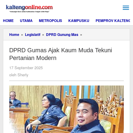
Lewati
ke
konten
HOME
UTAMA
METROPOLIS
KAMPUSKU
PEMPROV KALTENG
DPRD
Home
»
Legislatif
»
DPRD Gunung Mas
»
Gumas
Ajak
DPRD Gumas Ajak Kaum Muda Tekuni
Kaum
Muda
Pertanian Modern
Tekuni
Pertanian
oleh
17 September 2025
Modern
Sherly
oleh
Sherly