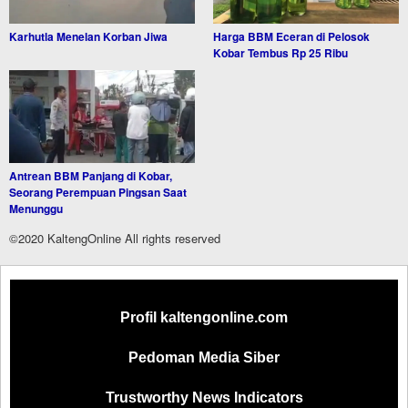
Karhutla Menelan Korban Jiwa
Harga BBM Eceran di Pelosok
Kobar Tembus Rp 25 Ribu
Antrean BBM Panjang di Kobar,
Seorang Perempuan Pingsan Saat
Menunggu
©2020 KaltengOnline All rights reserved
Profil kaltengonline.com
Pedoman Media Siber
Trustworthy News Indicators