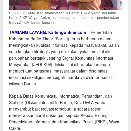
SERAH TERIMA: Kadiskominfosantik Bartim, Dwi Aryanto, bersama
Kabid PIKP, Wayan Cakre, usai menggelar rapat terkait pembentukan
tim JEDI-KIM, belum lama ini.
TAMIANG LAYANG
,
Kaltengonline.com
– Pemerintah
Kabupaten Barito Timur (Bartim) terus berbenah dalam
meningkatkan kualitas informasi kepada masyarakat. Salah
satu langkah strategis yang dilakukan yakni melalui aksi
perubahan bertajuk Jejaring Digital Komunitas Informasi
Masyarakat (JEDI-KIM). Inisiatif ini diharapkan mampu
memperkuat partisipasi masyarakat dalam diseminasi
informasi sekaligus mencegah maraknya disinformasi di
wilayah Bartim.
Kepala Dinas Komunikasi, Informatika, Persandian, dan
Statistik (Diskominfosantik) Bartim, Drs. Dwi Aryanto,
menyambut baik inovasi tersebut. Ia secara resmi
menyerahkan surat dukungan kepada Kepala Bidang
Pengelolaan Informasi dan Komunikasi Publik (PIKP), Wayan
Cakre.