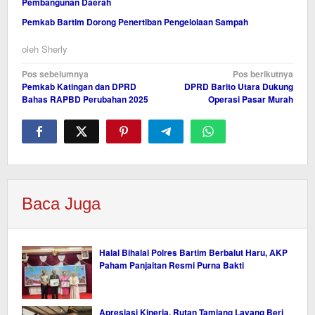
Pembangunan Daerah
Pemkab Bartim Dorong Penertiban Pengelolaan Sampah
oleh
Sherly
Navigasi
Pos sebelumnya
Pos berikutnya
Pemkab Katingan dan DPRD
DPRD Barito Utara Dukung
pos
Bahas RAPBD Perubahan 2025
Operasi Pasar Murah
Baca Juga
Halal Bihalal Polres Bartim Berbalut Haru, AKP
Paham Panjaitan Resmi Purna Bakti
Apresiasi Kinerja, Rutan Tamiang Layang Beri