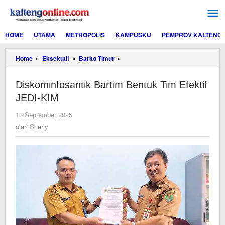
Lewati
ke
konten
HOME
UTAMA
METROPOLIS
KAMPUSKU
PEMPROV KALTENG
Diskominfosantik
Home
»
Eksekutif
»
Barito Timur
»
Bartim
Bentuk
Diskominfosantik Bartim Bentuk Tim Efektif
Tim
Efektif
JEDI-KIM
JEDI-
KIM
oleh
18 September 2025
Sherly
oleh
Sherly