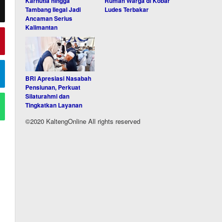
Karhutla hingga
Rumah Warga di Kobar
Tambang Ilegal Jadi
Ludes Terbakar
Ancaman Serius
Kalimantan
BRI Apresiasi Nasabah
Pensiunan, Perkuat
Silaturahmi dan
Tingkatkan Layanan
©2020 KaltengOnline All rights reserved