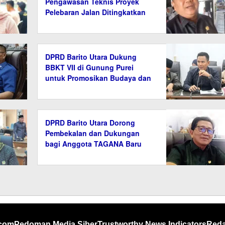
Pengawasan Teknis Proyek
Pelebaran Jalan Ditingkatkan
DPRD Barito Utara Dukung
BBKT VII di Gunung Purei
untuk Promosikan Budaya dan
Tradisi
DPRD Barito Utara Dorong
Pembekalan dan Dukungan
bagi Anggota TAGANA Baru
.com
Pedoman Media Siber
Trustworthy News Indicators
Reda