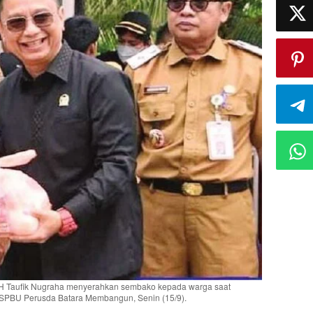
H Taufik Nugraha menyerahkan sembako kepada warga saat
a SPBU Perusda Batara Membangun, Senin (15/9).