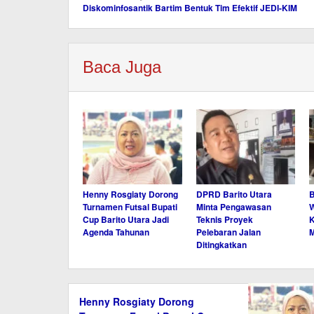
Diskominfosantik Bartim Bentuk Tim Efektif JEDI-KIM
pos
Baca Juga
Henny Rosgiaty Dorong
DPRD Barito Utara
B
Turnamen Futsal Bupati
Minta Pengawasan
W
Cup Barito Utara Jadi
Teknis Proyek
K
Agenda Tahunan
Pelebaran Jalan
M
Ditingkatkan
Henny Rosgiaty Dorong