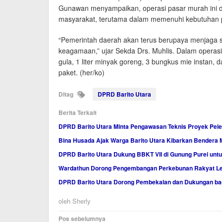
Gunawan menyampaikan, operasi pasar murah ini 
masyarakat, terutama dalam memenuhi kebutuhan p
“Pemerintah daerah akan terus berupaya menjaga st
keagamaan,” ujar Sekda Drs. Muhlis. Dalam operasi 
gula, 1 liter minyak goreng, 3 bungkus mie instan,
paket. (her/ko)
Ditag
DPRD Barito Utara
Berita Terkait
DPRD Barito Utara Minta Pengawasan Teknis Proyek Pele
Bina Husada Ajak Warga Barito Utara Kibarkan Bendera 
DPRD Barito Utara Dukung BBKT VII di Gunung Purei unt
Wardathun Dorong Pengembangan Perkebunan Rakyat Lew
DPRD Barito Utara Dorong Pembekalan dan Dukungan b
oleh
Sherly
Navigasi
Pos sebelumnya