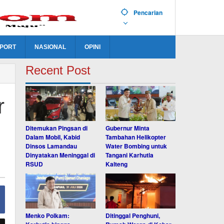
Pencarian
PORT
NASIONAL
OPINI
Recent Post
r
Ditemukan Pingsan di
Gubernur Minta
Dalam Mobil, Kabid
Tambahan Helikopter
Dinsos Lamandau
Water Bombing untuk
Dinyatakan Meninggal di
Tangani Karhutla
RSUD
Kalteng
Menko Polkam:
Ditinggal Penghuni,