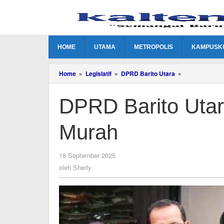
Lewati
ke
konten
HOME
UTAMA
METROPOLIS
KAMPUSK
DPRD
Home
»
Legislatif
»
DPRD Barito Utara
»
Barito
Utara
DPRD Barito Uta
Dukung
Operasi
Pasar
Murah
Murah
oleh
18 September 2025
Sherly
oleh
Sherly