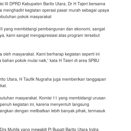
i III DPRD Kabupaten Barito Utara, Dr H Tajeri bersama
ha menghadiri kegiatan operasi pasar murah sebagai upaya
 kebutuhan pokok masyarakat
i III yang membidangi pembangunan dan ekonomi, sangat
a, kami sangat mengapresiasi atas program tersebut
 oleh masyarakat. Kami berharap kegiatan seperti ini
a bahan pokok mulai naik,” kata H Taieri di area SPBU
rito Utara, H Taufik Nugraha juga memberikan tanggapan
kat.
kebutuhan masyarakat. Komisi 11 yang membidangi urusan
enuh kegiatan ini, karena menyentuh langsung
mbangkan dengan melibatkan lebih banyak pihak, termasuk
Drs Muhlis yang mewakili Pj Bupati Barito Utara Indra