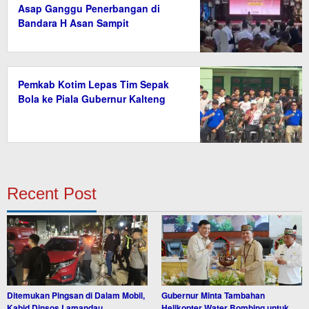
Asap Ganggu Penerbangan di
Bandara H Asan Sampit
Pemkab Kotim Lepas Tim Sepak
Bola ke Piala Gubernur Kalteng
Recent Post
Ditemukan Pingsan di Dalam Mobil,
Gubernur Minta Tambahan
Kabid Dinsos Lamandau
Helikopter Water Bombing untuk