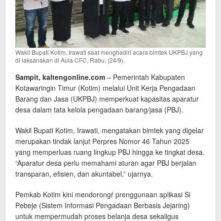
Wakil Bupati Kotim, Irawati saat menghadiri acara bimtek UKPBJ yang
di laksanakan di Aula CFC, Rabu, (24/9).
Sampit, kaltengonline.com
– Pemerintah Kabupaten
Kotawaringin Timur (Kotim) melalui Unit Kerja Pengadaan
Barang dan Jasa (UKPBJ) memperkuat kapasitas aparatur
desa dalam tata kelola pengadaan barang/jasa (PBJ).
Wakil Bupati Kotim, Irawati, mengatakan bimtek yang digelar
merupakan tindak lanjut Perpres Nomor 46 Tahun 2025
yang memperluas ruang lingkup PBJ hingga ke tingkat desa.
“Aparatur desa perlu memahami aturan agar PBJ berjalan
transparan, efisien, dan akuntabel,” ujarnya.
Pemkab Kotim kini mendorongŕ prenggunaan aplikasi Si
Pebeje (Sistem Informasi Pengadaan Berbasis Jejaring)
untuk mempermudah proses belanja desa sekaligus