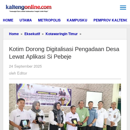
Lewati
ke
konten
HOME
UTAMA
METROPOLIS
KAMPUSKU
PEMPROV KALTENG
Kotim
Home
»
Eksekutif
»
Kotawaringin Timur
»
Dorong
Digitalisasi
Kotim Dorong Digitalisasi Pengadaan Desa
Pengadaan
Desa
Lewat Aplikasi Si Pebeje
Lewat
Aplikasi
oleh
24 September 2025
Si
Editor
oleh
Editor
Pebeje