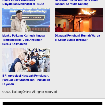
Dinyatakan Meninggal di RSUD
Tangani Karhutla Kalteng
Menko Polkam: Karhutla hingga
Ditinggal Penghuni, Rumah Warga
Tambang Ilegal Jadi Ancaman
di Kobar Ludes Terbakar
Serius Kalimantan
BRI Apresiasi Nasabah Pensiunan,
Perkuat Silaturahmi dan Tingkatkan
Layanan
©2020 KaltengOnline All rights reserved