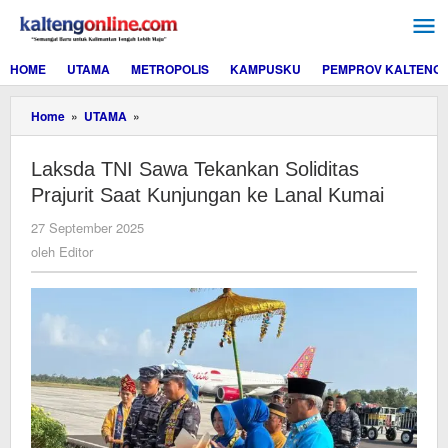
Lewati
ke
konten
HOME
UTAMA
METROPOLIS
KAMPUSKU
PEMPROV KALTENG
Laksda
Home
»
UTAMA
»
TNI
Sawa
Laksda TNI Sawa Tekankan Soliditas
Tekankan
Soliditas
Prajurit Saat Kunjungan ke Lanal Kumai
Prajurit
Saat
oleh
27 September 2025
Kunjungan
Editor
oleh
Editor
ke
Lanal
Kumai