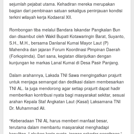
sejumlah pejabat utama. Kehadiran mereka merupakan
bagian dari pembinaan satuan sekaligus peninjauan kondisi
terkini wilayah kerja Kodaeral XII.
Rombongan tiba melalui Bandara Iskandar Pangkalan Bun
dan disambut oleh Wakil Bupati Kotawaringin Barat, Suyanto,
S.H., M.H., bersama Danlanal Kumai Mayor Laut (P)
Mahendra dan jajaran Forum Koordinasi Pimpinan Daerah
(Forkopimda). Dari sana, kegiatan dilanjutkan dengan
kunjungan ke markas Lanal Kumai di Desa Pasir Panjang.
Dalam arahannya, Laksda TNI Sawa mengingatkan prajurit
untuk menjaga semangat dan dedikasi dalam membesarkan
TNI AL. Ia juga mendorong agar setiap prajurit dapat hadir
memberikan kontribusi nyata bagi masyarakat sekitar, sesuai
arahan Kepala Staf Angkatan Laut (Kasal) Laksamana TNI
Dr. Muhammad Ali.
“Keberadaan TNI AL harus memberi manfaat besar,
terutama dalam membantu masyarakat menghadapi
kesulitan. Lakukan kerja nyata, jangan sekadar pencitraan,”