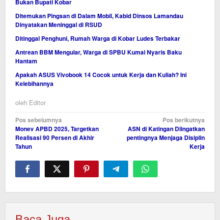
Bukan Bupati Kobar
Ditemukan Pingsan di Dalam Mobil, Kabid Dinsos Lamandau
Dinyatakan Meninggal di RSUD
Ditinggal Penghuni, Rumah Warga di Kobar Ludes Terbakar
Antrean BBM Mengular, Warga di SPBU Kumai Nyaris Baku
Hantam
Apakah ASUS Vivobook 14 Cocok untuk Kerja dan Kuliah? Ini
Kelebihannya
oleh
Editor
Navigasi
Pos sebelumnya
Pos berikutnya
Monev APBD 2025, Targetkan
ASN di Katingan Diingatkan
pos
Realisasi 90 Persen di Akhir
pentingnya Menjaga Disiplin
Tahun
Kerja
Baca Juga