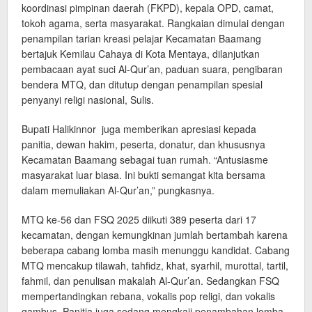
koordinasi pimpinan daerah (FKPD), kepala OPD, camat,
tokoh agama, serta masyarakat. Rangkaian dimulai dengan
penampilan tarian kreasi pelajar Kecamatan Baamang
bertajuk Kemilau Cahaya di Kota Mentaya, dilanjutkan
pembacaan ayat suci Al-Qur’an, paduan suara, pengibaran
bendera MTQ, dan ditutup dengan penampilan spesial
penyanyi religi nasional, Sulis.
Bupati Halikinnor juga memberikan apresiasi kepada
panitia, dewan hakim, peserta, donatur, dan khususnya
Kecamatan Baamang sebagai tuan rumah. “Antusiasme
masyarakat luar biasa. Ini bukti semangat kita bersama
dalam memuliakan Al-Qur’an,” pungkasnya.
MTQ ke-56 dan FSQ 2025 diikuti 389 peserta dari 17
kecamatan, dengan kemungkinan jumlah bertambah karena
beberapa cabang lomba masih menunggu kandidat. Cabang
MTQ mencakup tilawah, tahfidz, khat, syarhil, murottal, tartil,
fahmil, dan penulisan makalah Al-Qur’an. Sedangkan FSQ
mempertandingkan rebana, vokalis pop religi, dan vokalis
gambus. Panitia juga sedang mengkaji penambahan lomba