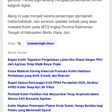
kaligrafi digital.
Ajang ini juga menjadi sarana penjaringan qari/qariah,
hafidz/hafidzah, dan seniman qasidah terbaik yang akan
mewakili Kotim pada MTQ tingkat Provinsi Kalimantan
Tengah di Kabupaten Barito Utara. (ko)
Ditag
kotawaringin timur
Berita Terkait
Bupati Kotim Tegaskan Pengelolaan Lahan Eks Sitaan Satgas PKH
oleh Agrinas Tetap Wajib Bayar Pajak
Ketua Mabicab Dorong Kwarcab Pramuka Kotim Hadirkan
Pembinaan yang Aktif, Kreatif, dan Relevan
Bupati Ajukan Rancangan KUA-PPAS Perubahan 2026, Struktur
APBD Kotim Tetap Rp1,98 Triliun
Pemkab Kotim Pastikan Hak Masyarakat Tetap Terpenuhi dalam
Skema KSO Bersama Agrinas
Kotim Siapkan Penerapan Pidana Kerja Sosial, Hanya Berlaku bagi
Pelaku yang Memenuhi Syarat