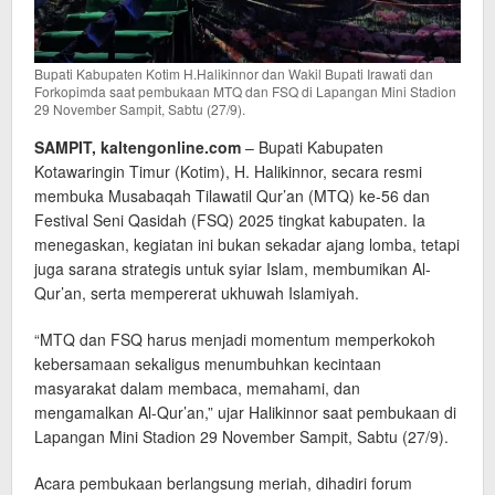
Bupati Kabupaten Kotim H.Halikinnor dan Wakil Bupati Irawati dan
Forkopimda saat pembukaan MTQ dan FSQ di Lapangan Mini Stadion
29 November Sampit, Sabtu (27/9).
SAMPIT, kaltengonline.com
– Bupati Kabupaten
Kotawaringin Timur (Kotim), H. Halikinnor, secara resmi
membuka Musabaqah Tilawatil Qur’an (MTQ) ke-56 dan
Festival Seni Qasidah (FSQ) 2025 tingkat kabupaten. Ia
menegaskan, kegiatan ini bukan sekadar ajang lomba, tetapi
juga sarana strategis untuk syiar Islam, membumikan Al-
Qur’an, serta mempererat ukhuwah Islamiyah.
“MTQ dan FSQ harus menjadi momentum memperkokoh
kebersamaan sekaligus menumbuhkan kecintaan
masyarakat dalam membaca, memahami, dan
mengamalkan Al-Qur’an,” ujar Halikinnor saat pembukaan di
Lapangan Mini Stadion 29 November Sampit, Sabtu (27/9).
Acara pembukaan berlangsung meriah, dihadiri forum