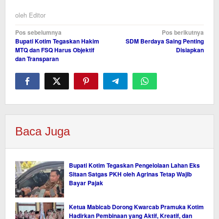
oleh
Editor
Navigasi
Pos sebelumnya
Pos berikutnya
Bupati Kotim Tegaskan Hakim
SDM Berdaya Saing Penting
pos
MTQ dan FSQ Harus Objektif
Disiapkan
dan Transparan
Baca Juga
Bupati Kotim Tegaskan Pengelolaan Lahan Eks
Sitaan Satgas PKH oleh Agrinas Tetap Wajib
Bayar Pajak
Ketua Mabicab Dorong Kwarcab Pramuka Kotim
Hadirkan Pembinaan yang Aktif, Kreatif, dan