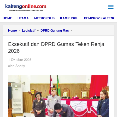
Lewati
ke
konten
HOME
UTAMA
METROPOLIS
KAMPUSKU
PEMPROV KALTENG
Eksekutif
Home
»
Legislatif
»
DPRD Gunung Mas
»
dan
DPRD
Eksekutif dan DPRD Gumas Teken Renja
Gumas
Teken
2026
Renja
2026
oleh
1 Oktober 2025
Sherly
oleh
Sherly