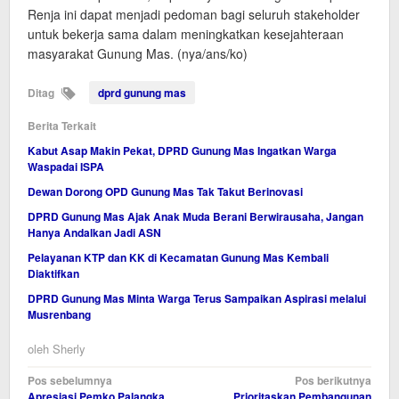
Renja ini dapat menjadi pedoman bagi seluruh stakeholder
untuk bekerja sama dalam meningkatkan kesejahteraan
masyarakat Gunung Mas. (nya/ans/ko)
Ditag
dprd gunung mas
Berita Terkait
Kabut Asap Makin Pekat, DPRD Gunung Mas Ingatkan Warga
Waspadai ISPA
Dewan Dorong OPD Gunung Mas Tak Takut Berinovasi
DPRD Gunung Mas Ajak Anak Muda Berani Berwirausaha, Jangan
Hanya Andalkan Jadi ASN
Pelayanan KTP dan KK di Kecamatan Gunung Mas Kembali
Diaktifkan
DPRD Gunung Mas Minta Warga Terus Sampaikan Aspirasi melalui
Musrenbang
oleh
Sherly
Navigasi
Pos sebelumnya
Pos berikutnya
Apresiasi Pemko Palangka
Prioritaskan Pembangunan