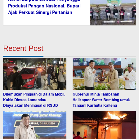
Produksi Pangan Nasional, Bupati
Ajak Perkuat Sinergi Pertanian
Recent Post
Ditemukan Pingsan di Dalam Mobil,
Gubernur Minta Tambahan
Kabid Dinsos Lamandau
Helikopter Water Bombing untuk
Dinyatakan Meninggal di RSUD
Tangani Karhutla Kalteng