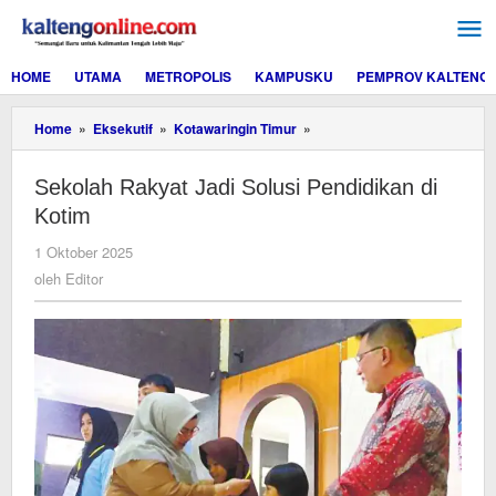
Lewati
ke
konten
HOME
UTAMA
METROPOLIS
KAMPUSKU
PEMPROV KALTENG
Sekolah
Home
»
Eksekutif
»
Kotawaringin Timur
»
Rakyat
Jadi
Sekolah Rakyat Jadi Solusi Pendidikan di
Solusi
Pendidikan
Kotim
di
Kotim
oleh
1 Oktober 2025
Editor
oleh
Editor