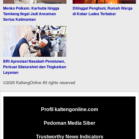
Menko Polkam: Karhutla hingga
Ditinggal Penghuni, Rumah Warga
Tambang Ilegal Jadi Ancaman
di Kobar Ludes Terbakar
Serius Kalimantan
BRI Apresiasi Nasabah Pensiunan,
Perkuat Silaturahmi dan Tingkatkan
Layanan
©2020 KaltengOnline All rights reserved
Profil kaltengonline.com
Pedoman Media Siber
Trustworthy News Indicators