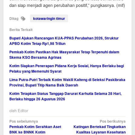
dan siap menjadi agen perubahan positif,” pungkasnya. (mif)
Ditag
kotawaringin timur
Berita Terkait
Bupati Ajukan Rancangan KUA-PPAS Perubahan 2026, Struktur
APBD Kotim Tetap Rp1,98 Triliun
Pemkab Kotim Pastikan Hak Masyarakat Tetap Terpenuhi dalam
Skema KSO Bersama Agrinas
Kotim Siapkan Penerapan Pidana Kerja Sosial, Hanya Berlaku bagi
Pelaku yang Memenuhi Syarat
Lima Putra-Putri Terbaik Kotim Wakili Kalteng di Seleksi Paskibraka
Provinsi, Bupati Titip Nama Baik Daerah
Kotim Tetapkan Status Tanggap Darurat Karhutla Selama 28 Hari,
Berlaku hingga 26 Agustus 2026
oleh
Editor
Navigasi
Pos sebelumnya
Pos berikutnya
Pemkab Kotim Serahkan Aset
Katingan Bertekad Tingkatkan
pos
BNK ke BNNK Kotim
Kualitas Layanan Kesehatan