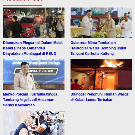
Ditemukan Pingsan di Dalam Mobil,
Gubernur Minta Tambahan
Kabid Dinsos Lamandau
Helikopter Water Bombing untuk
Dinyatakan Meninggal di RSUD
Tangani Karhutla Kalteng
Menko Polkam: Karhutla hingga
Ditinggal Penghuni, Rumah Warga
Tambang Ilegal Jadi Ancaman
di Kobar Ludes Terbakar
Serius Kalimantan