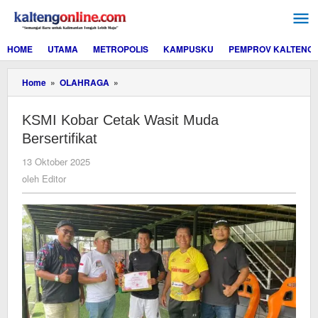
Lewati
ke
konten
HOME
UTAMA
METROPOLIS
KAMPUSKU
PEMPROV KALTENG
KSMI
Home
»
OLAHRAGA
»
Kobar
Cetak
KSMI Kobar Cetak Wasit Muda
Wasit
Muda
Bersertifikat
Bersertifikat
oleh
13 Oktober 2025
Editor
oleh
Editor