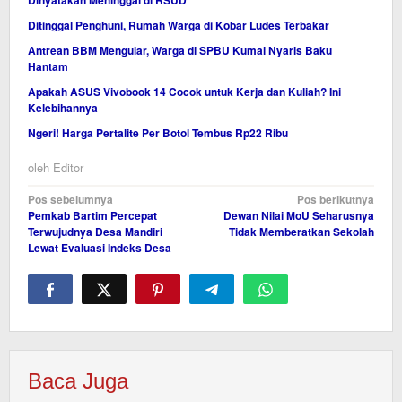
Dinyatakan Meninggal di RSUD
Ditinggal Penghuni, Rumah Warga di Kobar Ludes Terbakar
Antrean BBM Mengular, Warga di SPBU Kumai Nyaris Baku
Hantam
Apakah ASUS Vivobook 14 Cocok untuk Kerja dan Kuliah? Ini
Kelebihannya
Ngeri! Harga Pertalite Per Botol Tembus Rp22 Ribu
oleh
Editor
Navigasi
Pos sebelumnya
Pos berikutnya
Pemkab Bartim Percepat
Dewan Nilai MoU Seharusnya
pos
Terwujudnya Desa Mandiri
Tidak Memberatkan Sekolah
Lewat Evaluasi Indeks Desa
Baca Juga