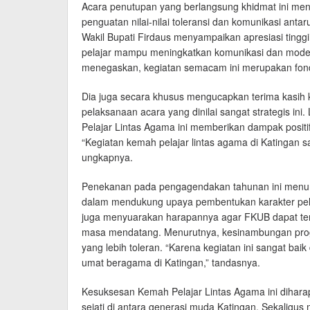
Acara penutupan yang berlangsung khidmat ini men
penguatan nilai-nilai toleransi dan komunikasi ant
Wakil Bupati Firdaus menyampaikan apresiasi tinggi
pelajar mampu meningkatkan komunikasi dan modera
menegaskan, kegiatan semacam ini merupakan fond
Dia juga secara khusus mengucapkan terima kasih
pelaksanaan acara yang dinilai sangat strategis ini
Pelajar Lintas Agama ini memberikan dampak positif
“Kegiatan kemah pelajar lintas agama di Katingan s
ungkapnya.
Penekanan pada pengagendakan tahunan ini menun
dalam mendukung upaya pembentukan karakter pela
juga menyuarakan harapannya agar FKUB dapat ter
masa mendatang. Menurutnya, kesinambungan prog
yang lebih toleran. “Karena kegiatan ini sangat ba
umat beragama di Katingan,” tandasnya.
Kesuksesan Kemah Pelajar Lintas Agama ini dihar
sejati di antara generasi muda Katingan. Sekaligu