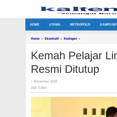
Lewati
ke
konten
HOME
UTAMA
METROPOLIS
KAMPUSK
Kemah
Home
»
Eksekutif
»
Katingan
»
Pelajar
Lintas
Kemah Pelajar Li
Agama
di
Katingan
Resmi Ditutup
Resmi
Ditutup
oleh
1 November 2025
Editor
oleh
Editor