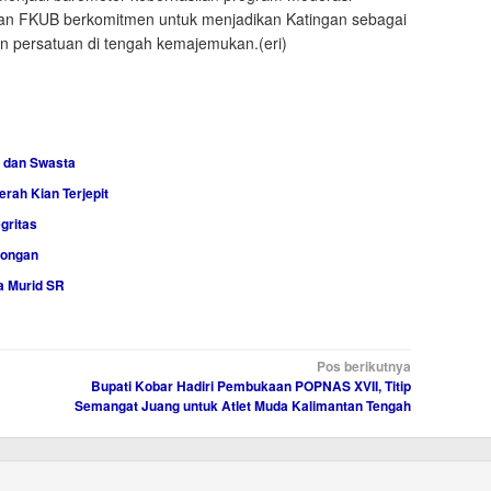
dan FKUB berkomitmen untuk menjadikan Katingan sebagai
n persatuan di tengah kemajemukan.(eri)
 dan Swasta
rah Kian Terjepit
gritas
songan
a Murid SR
Pos berikutnya
Bupati Kobar Hadiri Pembukaan POPNAS XVII, Titip
Semangat Juang untuk Atlet Muda Kalimantan Tengah