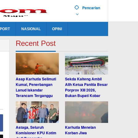
Pencarian
PORT
NASIONAL
OPINI
Recent Post
Asap Karhutla Selimuti
Sekda Kalteng Ambil
Kumai, Penerbangan
Alih Ketua Panitia Besar
Lanud Iskandar
Porprov XIII 2026,
Terancam Terganggu
Bukan Bupati Kobar
Astaga, Seluruh
Karhutla Menelan
Komisioner KPU Kotim
Korban Jiwa