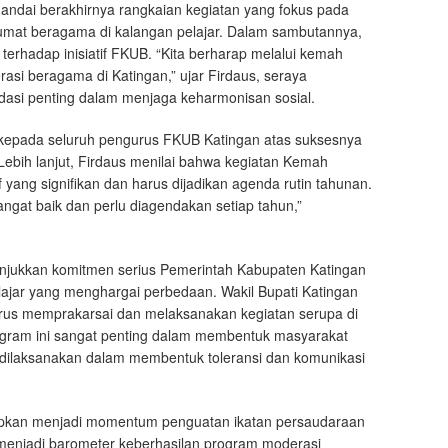
andai berakhirnya rangkaian kegiatan yang fokus pada
arumat beragama di kalangan pelajar. Dalam sambutannya,
 terhadap inisiatif FKUB. “Kita berharap melalui kemah
si beragama di Katingan,” ujar Firdaus, seraya
asi penting dalam menjaga keharmonisan sosial.
 kepada seluruh pengurus FKUB Katingan atas suksesnya
. Lebih lanjut, Firdaus menilai bahwa kegiatan Kemah
 yang signifikan dan harus dijadikan agenda rutin tahunan.
angat baik dan perlu diagendakan setiap tahun,”
jukkan komitmen serius Pemerintah Kabupaten Katingan
jar yang menghargai perbedaan. Wakil Bupati Katingan
us memprakarsai dan melaksanakan kegiatan serupa di
ram ini sangat penting dalam membentuk masyarakat
ik dilaksanakan dalam membentuk toleransi dan komunikasi
apkan menjadi momentum penguatan ikatan persaudaraan
s menjadi barometer keberhasilan program moderasi