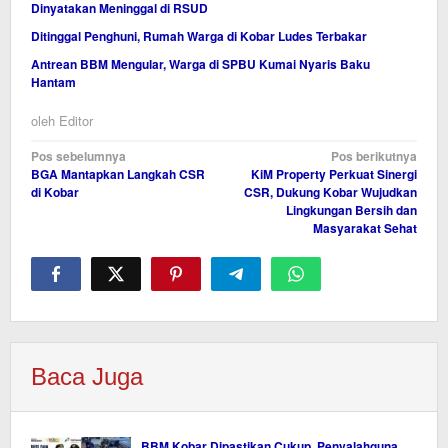
Dinyatakan Meninggal di RSUD
Ditinggal Penghuni, Rumah Warga di Kobar Ludes Terbakar
Antrean BBM Mengular, Warga di SPBU Kumai Nyaris Baku
Hantam
oleh
Editor
Navigasi
Pos sebelumnya
Pos berikutnya
BGA Mantapkan Langkah CSR
KiM Property Perkuat Sinergi
pos
di Kobar
CSR, Dukung Kobar Wujudkan
Lingkungan Bersih dan
Masyarakat Sehat
Baca Juga
BBM Kobar Dipastikan Cukup, Penyalahguna