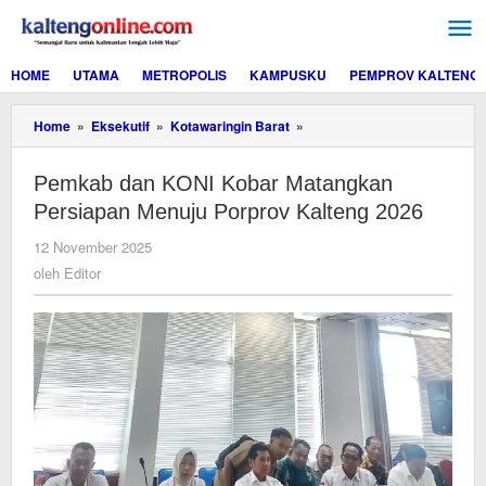
Lewati
ke
konten
HOME
UTAMA
METROPOLIS
KAMPUSKU
PEMPROV KALTENG
Pemkab
Home
»
Eksekutif
»
Kotawaringin Barat
»
dan
KONI
Pemkab dan KONI Kobar Matangkan
Kobar
Matangkan
Persiapan Menuju Porprov Kalteng 2026
Persiapan
Menuju
oleh
12 November 2025
Porprov
Editor
oleh
Editor
Kalteng
2026