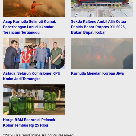
Asap Karhutla Selimuti Kumai,
Sekda Kalteng Ambil Alih Ketua
Penerbangan Lanud Iskandar
Panitia Besar Porprov XIII 2026,
Terancam Terganggu
Bukan Bupati Kobar
Astaga, Seluruh Komisioner KPU
Karhutla Menelan Korban Jiwa
Kotim Jadi Tersangka
Harga BBM Eceran di Pelosok
Kobar Tembus Rp 25 Ribu
©2020 KaltengOnline All rights reserved