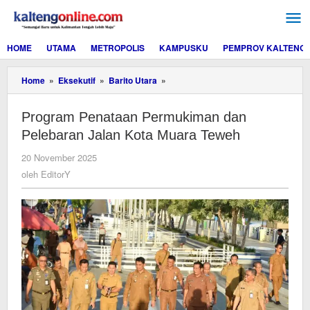
Lewati
ke
konten
HOME
UTAMA
METROPOLIS
KAMPUSKU
PEMPROV KALTENG
Program
Home
»
Eksekutif
»
Barito Utara
»
Penataan
Permukiman
Program Penataan Permukiman dan
dan
Pelebaran
Pelebaran Jalan Kota Muara Teweh
Jalan
Kota
oleh
20 November 2025
Muara
EditorY
oleh
EditorY
Teweh