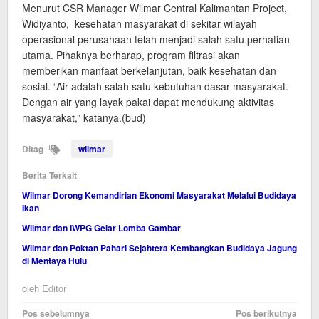
Menurut CSR Manager Wilmar Central Kalimantan Project,
Widiyanto, kesehatan masyarakat di sekitar wilayah
operasional perusahaan telah menjadi salah satu perhatian
utama. Pihaknya berharap, program filtrasi akan
memberikan manfaat berkelanjutan, baik kesehatan dan
sosial. “Air adalah salah satu kebutuhan dasar masyarakat.
Dengan air yang layak pakai dapat mendukung aktivitas
masyarakat,” katanya.(bud)
Ditag
wilmar
Berita Terkait
Wilmar Dorong Kemandirian Ekonomi Masyarakat Melalui Budidaya
Ikan
Wilmar dan IWPG Gelar Lomba Gambar
Wilmar dan Poktan Pahari Sejahtera Kembangkan Budidaya Jagung
di Mentaya Hulu
oleh
Editor
Navigasi
Pos sebelumnya
Pos berikutnya