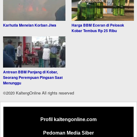
Karhutla Menelan Korban Jiwa
Harga BBM Eceran di Pelosok
Kobar Tembus Rp 25 Ribu
Antrean BBM Panjang di Kobar,
Seorang Perempuan Pingsan Saat
Menunggu
©2020 KaltengOnline All rights reserved
Profil kaltengonline.com
Pedoman Media Siber