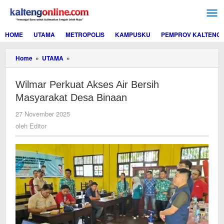
Lewati
ke
konten
HOME
UTAMA
METROPOLIS
KAMPUSKU
PEMPROV KALTENG
Wilmar
Home
»
UTAMA
»
Perkuat
Akses
Wilmar Perkuat Akses Air Bersih
Air
Bersih
Masyarakat Desa Binaan
Masyarakat
Desa
oleh
27 November 2025
Binaan
Editor
oleh
Editor