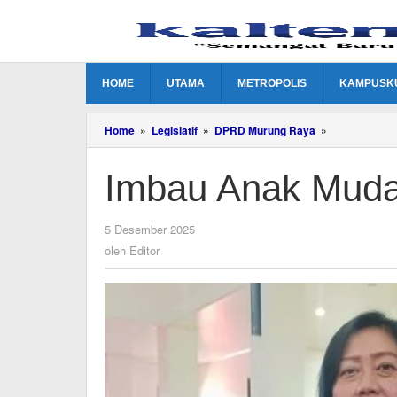
Lewati
ke
konten
HOME
UTAMA
METROPOLIS
KAMPUSK
Imbau
Home
»
Legislatif
»
DPRD Murung Raya
»
Anak
Muda
Imbau Anak Muda 
Jauhi
Pernikahan
Dini
oleh
5 Desember 2025
Editor
oleh
Editor