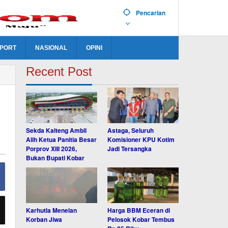
Pencarian
PORT
NASIONAL
OPINI
Recent Post
Sekda Kalteng Ambil
Astaga, Seluruh
Alih Ketua Panitia Besar
Komisioner KPU Kotim
Porprov XIII 2026,
Jadi Tersangka
Bukan Bupati Kobar
Karhutla Menelan
Harga BBM Eceran di
Korban Jiwa
Pelosok Kobar Tembus