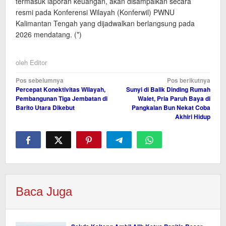
termasuk laporan keuangan, akan disampaikan secara
resmi pada Konferensi Wilayah (Konferwil) PWNU
Kalimantan Tengah yang dijadwalkan berlangsung pada
2026 mendatang. (*)
oleh
Editor
Navigasi
Pos sebelumnya
Pos berikutnya
Percepat Konektivitas Wilayah,
Sunyi di Balik Dinding Rumah
pos
Pembangunan Tiga Jembatan di
Walet, Pria Paruh Baya di
Barito Utara Dikebut
Pangkalan Bun Nekat Coba
Akhiri Hidup
Baca Juga