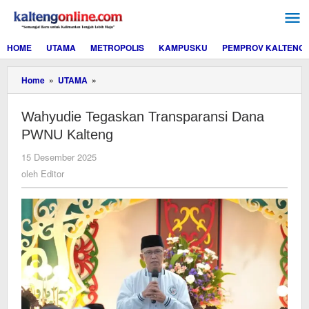
Lewati
ke
konten
HOME
UTAMA
METROPOLIS
KAMPUSKU
PEMPROV KALTENG
Wahyudie
Home
»
UTAMA
»
Tegaskan
Transparansi
Wahyudie Tegaskan Transparansi Dana
Dana
PWNU
PWNU Kalteng
Kalteng
oleh
15 Desember 2025
Editor
oleh
Editor