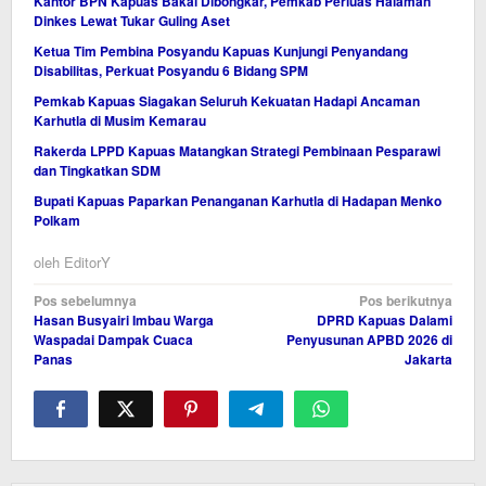
Kantor BPN Kapuas Bakal Dibongkar, Pemkab Perluas Halaman
Dinkes Lewat Tukar Guling Aset
Ketua Tim Pembina Posyandu Kapuas Kunjungi Penyandang
Disabilitas, Perkuat Posyandu 6 Bidang SPM
Pemkab Kapuas Siagakan Seluruh Kekuatan Hadapi Ancaman
Karhutla di Musim Kemarau
Rakerda LPPD Kapuas Matangkan Strategi Pembinaan Pesparawi
dan Tingkatkan SDM
Bupati Kapuas Paparkan Penanganan Karhutla di Hadapan Menko
Polkam
oleh
EditorY
Navigasi
Pos sebelumnya
Pos berikutnya
Hasan Busyairi Imbau Warga
DPRD Kapuas Dalami
pos
Waspadai Dampak Cuaca
Penyusunan APBD 2026 di
Panas
Jakarta