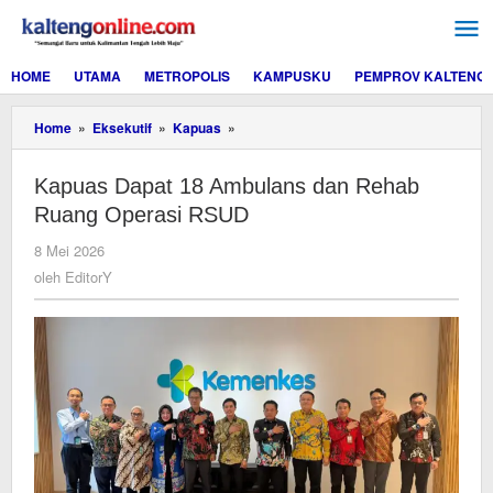
Lewati
ke
konten
HOME
UTAMA
METROPOLIS
KAMPUSKU
PEMPROV KALTENG
Kapuas
Home
»
Eksekutif
»
Kapuas
»
Dapat
18
Kapuas Dapat 18 Ambulans dan Rehab
Ambulans
dan
Ruang Operasi RSUD
Rehab
Ruang
oleh
8 Mei 2026
Operasi
EditorY
oleh
EditorY
RSUD