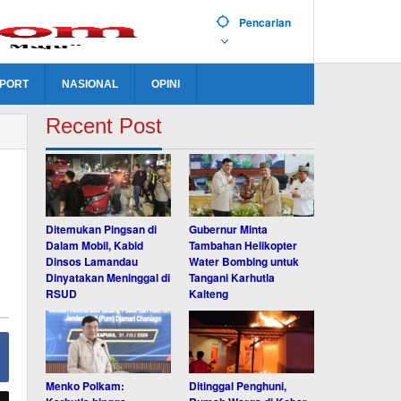
Pencarian
PORT
NASIONAL
OPINI
Recent Post
Ditemukan Pingsan di
Gubernur Minta
Dalam Mobil, Kabid
Tambahan Helikopter
Dinsos Lamandau
Water Bombing untuk
Dinyatakan Meninggal di
Tangani Karhutla
RSUD
Kalteng
Menko Polkam:
Ditinggal Penghuni,