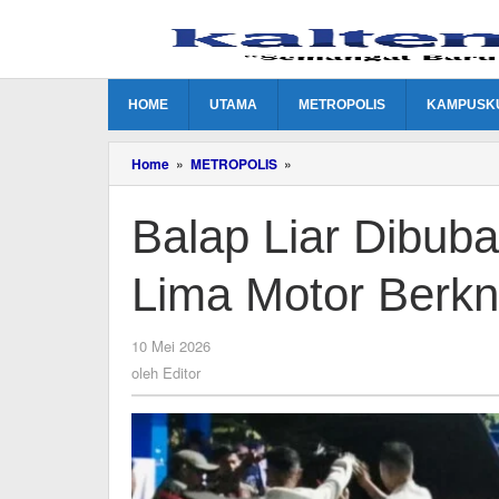
Lewati
ke
konten
HOME
UTAMA
METROPOLIS
KAMPUSK
Balap
Home
»
METROPOLIS
»
Liar
Dibubarkan,
Balap Liar Dibub
Polisi
Amankan
Lima
Lima Motor Berkn
Motor
Berknalpot
Brong
oleh
10 Mei 2026
Editor
oleh
Editor