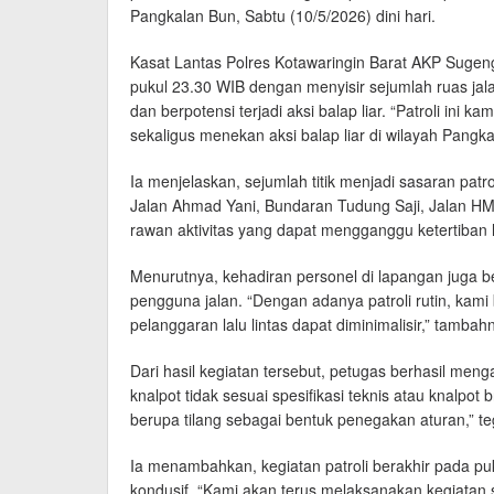
Pangkalan Bun, Sabtu (10/5/2026) dini hari.
Kasat Lantas Polres Kotawaringin Barat AKP Sugeng
pukul 23.30 WIB dengan menyisir sejumlah ruas jal
dan berpotensi terjadi aksi balap liar. “Patroli in
sekaligus menekan aksi balap liar di wilayah Pangka
Ia menjelaskan, sejumlah titik menjadi sasaran patr
Jalan Ahmad Yani, Bundaran Tudung Saji, Jalan HM Ra
rawan aktivitas yang dapat mengganggu ketertiban l
Menurutnya, kehadiran personel di lapangan juga 
pengguna jalan. “Dengan adanya patroli rutin, kam
pelanggaran lalu lintas dapat diminimalisir,” tambah
Dari hasil kegiatan tersebut, petugas berhasil m
knalpot tidak sesuai spesifikasi teknis atau knalpo
berupa tilang sebagai bentuk penegakan aturan,” 
Ia menambahkan, kegiatan patroli berakhir pada puk
kondusif. “Kami akan terus melaksanakan kegiatan 