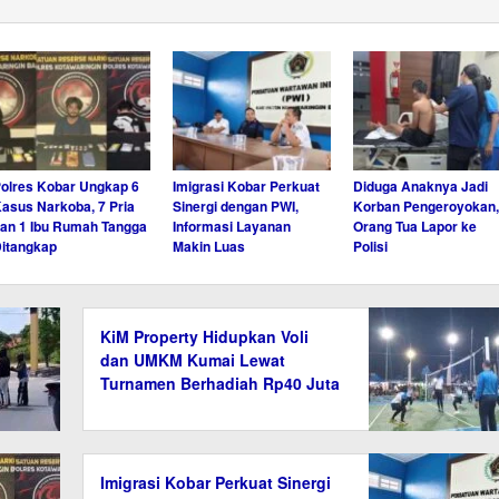
olres Kobar Ungkap 6
Imigrasi Kobar Perkuat
Diduga Anaknya Jadi
asus Narkoba, 7 Pria
Sinergi dengan PWI,
Korban Pengeroyokan,
an 1 Ibu Rumah Tangga
Informasi Layanan
Orang Tua Lapor ke
itangkap
Makin Luas
Polisi
KiM Property Hidupkan Voli
dan UMKM Kumai Lewat
Turnamen Berhadiah Rp40 Juta
Imigrasi Kobar Perkuat Sinergi