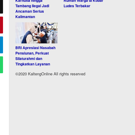
Karhutla hingga
Rumah Warga di Kobar
Tambang Ilegal Jadi
Ludes Terbakar
Ancaman Serius
Kalimantan
BRI Apresiasi Nasabah
Pensiunan, Perkuat
Silaturahmi dan
Tingkatkan Layanan
©2020 KaltengOnline All rights reserved