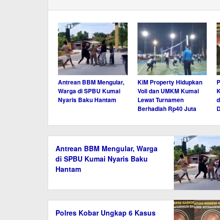
Antrean BBM Mengular,
KiM Property Hidupkan
P
Warga di SPBU Kumai
Voli dan UMKM Kumai
K
Nyaris Baku Hantam
Lewat Turnamen
d
Berhadiah Rp40 Juta
D
Antrean BBM Mengular, Warga
di SPBU Kumai Nyaris Baku
Hantam
Polres Kobar Ungkap 6 Kasus