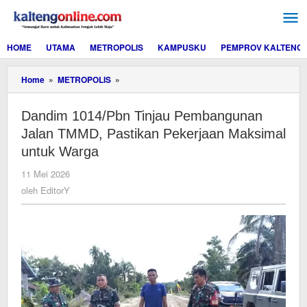
Lewati
ke
konten
HOME
UTAMA
METROPOLIS
KAMPUSKU
PEMPROV KALTENG
Dandim
Home
»
METROPOLIS
»
1014/Pbn
Tinjau
Dandim 1014/Pbn Tinjau Pembangunan
Pembangunan
Jalan
Jalan TMMD, Pastikan Pekerjaan Maksimal
TMMD,
untuk Warga
Pastikan
Pekerjaan
oleh
11 Mei 2026
Maksimal
EditorY
oleh
EditorY
untuk
Warga