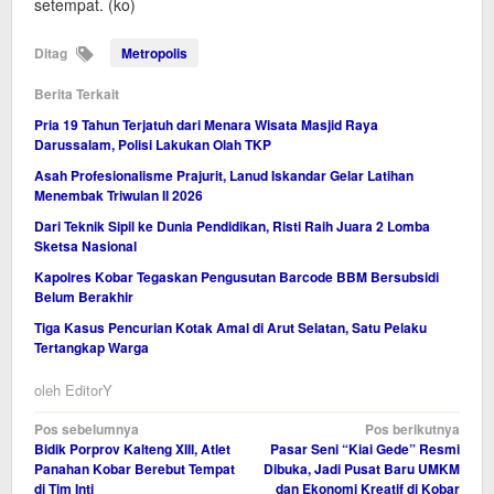
setempat. (ko)
Ditag
Metropolis
Berita Terkait
Pria 19 Tahun Terjatuh dari Menara Wisata Masjid Raya
Darussalam, Polisi Lakukan Olah TKP
Asah Profesionalisme Prajurit, Lanud Iskandar Gelar Latihan
Menembak Triwulan II 2026
Dari Teknik Sipil ke Dunia Pendidikan, Risti Raih Juara 2 Lomba
Sketsa Nasional
Kapolres Kobar Tegaskan Pengusutan Barcode BBM Bersubsidi
Belum Berakhir
Tiga Kasus Pencurian Kotak Amal di Arut Selatan, Satu Pelaku
Tertangkap Warga
oleh
EditorY
Navigasi
Pos sebelumnya
Pos berikutnya
Bidik Porprov Kalteng XIII, Atlet
Pasar Seni “Kiai Gede” Resmi
pos
Panahan Kobar Berebut Tempat
Dibuka, Jadi Pusat Baru UMKM
di Tim Inti
dan Ekonomi Kreatif di Kobar