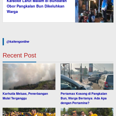
Karaoke Larut Malam di Bundaran
Obor Pangkalan Bun Dikeluhkan
Warga
@kaltengonline
Recent Post
Karhutla Meluas, Penerbangan
Pertamax Kosong di Pangkalan
Mulai Terganggu
Bun, Warga Bertanya: Ada Apa
dengan Pertamina?