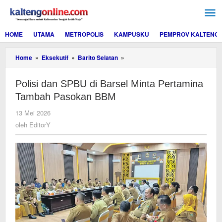
Lewati
ke
konten
HOME
UTAMA
METROPOLIS
KAMPUSKU
PEMPROV KALTENG
Polisi
Home
»
Eksekutif
»
Barito Selatan
»
dan
SPBU
Polisi dan SPBU di Barsel Minta Pertamina
di
Barsel
Tambah Pasokan BBM
Minta
Pertamina
oleh
13 Mei 2026
Tambah
EditorY
oleh
EditorY
Pasokan
BBM