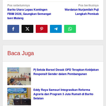
Navigasi
Pos sebelumnya
Pos berikutnya
Barito Utara Lepas Kontingen
Wardatun Nurjamilah Puji
pos
FBIM 2026, Gaungkan Semangat
Langkah Pemkab
Isen Mulang
Baca Juga
Pj Sekda Barsel Desak OPD Terapkan Kebijakan
Responsif Gender dalam Pembangunan
Eddy Raya Samsuri Integrasikan Reforma
Agraria dan Program 3 Juta Rumah di Barito
Selatan