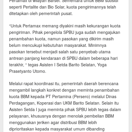
Pertamax di wilayah Barsel. Sementara untuk BBM subsidi
seperti Pertalite dan Bio Solar, kuota pengirimannya telah
ditetapkan oleh pemerintah pusat.
“Untuk Pertamax memang diyakini masih kekurangan kuota
pengiriman. Pihak pengelola SPBU juga sudah mengajukan
penambahan kuota, namun pasokan yang dikirim masih
belum mencukupi kebutuhan masyarakat. Minimnya
pasokan tersebut menjadi salah satu penyebab utama
antrean panjang kendaraan di SPBU dalam beberapa hari
terakhir, “ tegas Asisten I Setda Barito Selatan, Yoga
Prasetyanto Utomo.
Melalui rapat koordinasi itu, pemerintah daerah berencana
mengambil langkah konkret dengan meminta penambahan
kuota BBM kepada PT Pertamina (Persero) melalui Dinas
Perdagangan, Koperasi dan UKM Barito Selatan. Selain itu
Asisten Setda I juga meminta pihak SPBU lebih tegas dalam
pelayanan, khususnya dengan menolak pembelian BBM
menggunakan jeriken agar distribusi BBM lebih
diprioritaskan kepada masyarakat umum dibanding