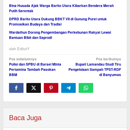
Bina Husada Ajak Warga Barito Utara Kibarkan Bendera Merah
Putih Serentak
DPRD Barito Utara Dukung BBKT VII di Gunung Purei untuk
Promosikan Budaya dan Tradisi
Wardathun Dorong Pengembangan Perkebunan Rakyat Lewat
Bantuan Bibit dan Saprodi
oleh
EditorY
Navigasi
Pos sebelumnya
Pos berikutnya
Polisi dan SPBU di Barsel Minta
Bupati Lamandau Studi Tiru
pos
Pertamina Tambah Pasokan
Pengelolaan Sampah TPST-RDF
BBM
di Banyumas
Baca Juga