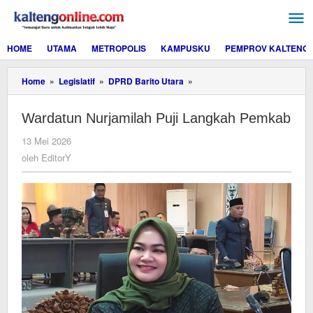
Lewati
ke
konten
HOME
UTAMA
METROPOLIS
KAMPUSKU
PEMPROV KALTENG
Wardatun
Home
»
Legislatif
»
DPRD Barito Utara
»
Nurjamilah
Puji
Wardatun Nurjamilah Puji Langkah Pemkab
Langkah
Pemkab
oleh
13 Mei 2026
EditorY
oleh
EditorY