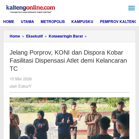
Lewati
ke
konten
HOME
UTAMA
METROPOLIS
KAMPUSKU
PEMPROV KALTENG
Jelang
Home
»
Eksekutif
»
Kotawaringin Barat
»
Porprov,
KONI
Jelang Porprov, KONI dan Dispora Kobar
dan
Dispora
Fasilitasi Dispensasi Atlet demi Kelancaran
Kobar
TC
Fasilitasi
Dispensasi
oleh
15 Mei 2026
Atlet
EditorY
oleh
EditorY
demi
Kelancaran
TC