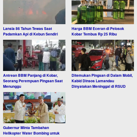
Lansia 86 Tahun Tewas Saat
Harga BBM Eceran di Pelosok
Padamkan Api di Kebun Sendiri
Kobar Tembus Rp 25 Ribu
Antrean BBM Panjang di Kobar,
Ditemukan Pingsan di Dalam Mobil,
Seorang Perempuan Pingsan Saat
Kabid Dinsos Lamandau
Menunggu
Dinyatakan Meninggal di RSUD
Gubernur Minta Tambahan
Helikopter Water Bombing untuk