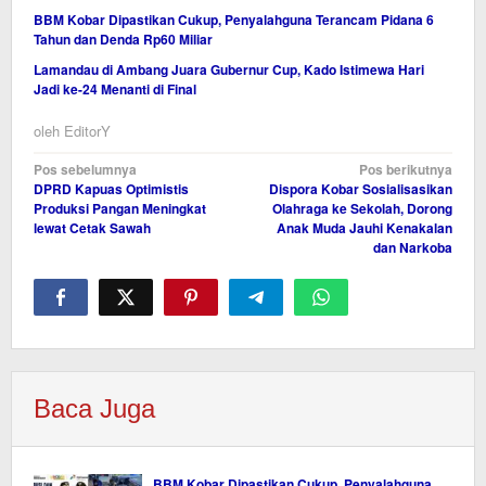
BBM Kobar Dipastikan Cukup, Penyalahguna Terancam Pidana 6
Tahun dan Denda Rp60 Miliar
Lamandau di Ambang Juara Gubernur Cup, Kado Istimewa Hari
Jadi ke-24 Menanti di Final
oleh
EditorY
Navigasi
Pos sebelumnya
Pos berikutnya
DPRD Kapuas Optimistis
Dispora Kobar Sosialisasikan
pos
Produksi Pangan Meningkat
Olahraga ke Sekolah, Dorong
lewat Cetak Sawah
Anak Muda Jauhi Kenakalan
dan Narkoba
Baca Juga
BBM Kobar Dipastikan Cukup, Penyalahguna