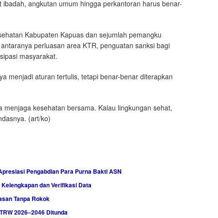
pat ibadah, angkutan umum hingga perkantoran harus benar-
Kesehatan Kabupaten Kapuas dan sejumlah pemangku
 antaranya perluasan area KTR, penguatan sanksi bagi
sipasi masyarakat.
a menjadi aturan tertulis, tetapi benar-benar diterapkan
a menjaga kesehatan bersama. Kalau lingkungan sehat,
ndasnya. (art/ko)
presiasi Pengabdian Para Purna Bakti ASN
elengkapan dan Verifikasi Data
wasan Tanpa Rokok
TRW 2026–2046 Ditunda