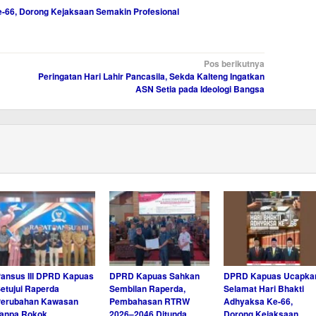
-66, Dorong Kejaksaan Semakin Profesional
Pos berikutnya
Peringatan Hari Lahir Pancasila, Sekda Kalteng Ingatkan
ASN Setia pada Ideologi Bangsa
ansus III DPRD Kapuas
DPRD Kapuas Sahkan
DPRD Kapuas Ucapka
etujui Raperda
Sembilan Raperda,
Selamat Hari Bhakti
Perubahan Kawasan
Pembahasan RTRW
Adhyaksa Ke-66,
anpa Rokok
2026–2046 Ditunda
Dorong Kejaksaan