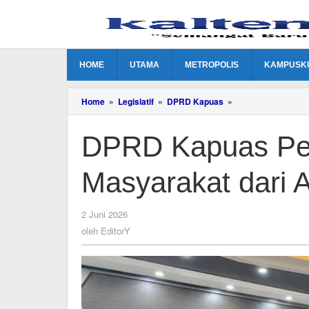
Lewati
ke
konten
HOME
UTAMA
METROPOLIS
KAMPUSK
DPRD
Home
»
Legislatif
»
DPRD Kapuas
»
Kapuas
Perkuat
DPRD Kapuas Per
Perlindungan
Masyarakat
dari
Masyarakat dari 
Asap
Rokok
oleh
2 Juni 2026
EditorY
oleh
EditorY