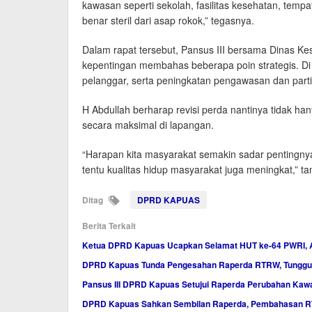
kawasan seperti sekolah, fasilitas kesehatan, tem
benar steril dari asap rokok,” tegasnya.
Dalam rapat tersebut, Pansus III bersama Dinas 
kepentingan membahas beberapa poin strategis. Di
pelanggar, serta peningkatan pengawasan dan parti
H Abdullah berharap revisi perda nantinya tidak hany
secara maksimal di lapangan.
“Harapan kita masyarakat semakin sadar pentingny
tentu kualitas hidup masyarakat juga meningkat,” ta
Ditag
DPRD KAPUAS
Berita Terkait
Ketua DPRD Kapuas Ucapkan Selamat HUT ke-64 PWRI, A
DPRD Kapuas Tunda Pengesahan Raperda RTRW, Tunggu K
Pansus III DPRD Kapuas Setujui Raperda Perubahan Ka
DPRD Kapuas Sahkan Sembilan Raperda, Pembahasan R