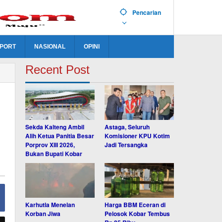
Pencarian
PORT
NASIONAL
OPINI
Recent Post
Sekda Kalteng Ambil
Astaga, Seluruh
Alih Ketua Panitia Besar
Komisioner KPU Kotim
Porprov XIII 2026,
Jadi Tersangka
Bukan Bupati Kobar
Karhutla Menelan
Harga BBM Eceran di
Korban Jiwa
Pelosok Kobar Tembus