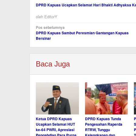
DPRD Kapuas Ucapkan Selamat Hari Bhakti Adhyaksa Ke
oleh
EditorY
Navigasi
Pos sebelumnya
DPRD Kapuas Sambut Peresmian Gantangan Kapuas
pos
Bersinar
Baca Juga
Ketua DPRD Kapuas
DPRD Kapuas Tunda
P
Ucapkan Selamat HUT
Pengesahan Raperda
S
ke-64 PWRI, Apresiasi
RTRW, Tunggu
Pengabdian Para Purna
Kelengkapan dan
T