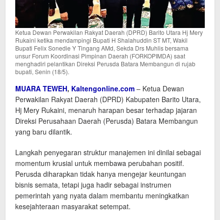
Ketua Dewan Perwakilan Rakyat Daerah (DPRD) Barito Utara Hj Mery
Rukaini ketika mendampingi Bupati H Shalahuddin ST MT, Wakil
Bupati Felix Sonedie Y Tingang AMd, Sekda Drs Muhlis bersama
unsur Forum Koordinasi Pimpinan Daerah (FORKOPIMDA) saat
menghadiri pelantikan Direksi Perusda Batara Membangun di rujab
bupati, Senin (18/5).
MUARA TEWEH
,
Kaltengonline.com
– Ketua Dewan
Perwakilan Rakyat Daerah (DPRD) Kabupaten Barito Utara,
Hj Mery Rukaini, menaruh harapan besar terhadap jajaran
Direksi Perusahaan Daerah (Perusda) Batara Membangun
yang baru dilantik.
Langkah penyegaran struktur manajemen ini dinilai sebagai
momentum krusial untuk membawa perubahan positif.
Perusda diharapkan tidak hanya mengejar keuntungan
bisnis semata, tetapi juga hadir sebagai instrumen
pemerintah yang nyata dalam membantu meningkatkan
kesejahteraan masyarakat setempat.