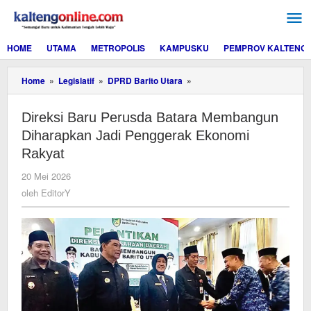
Lewati
ke
konten
HOME
UTAMA
METROPOLIS
KAMPUSKU
PEMPROV KALTENG
Direksi
Home
»
Legislatif
»
DPRD Barito Utara
»
Baru
Perusda
Direksi Baru Perusda Batara Membangun
Batara
Membangun
Diharapkan Jadi Penggerak Ekonomi
Diharapkan
Rakyat
Jadi
Penggerak
oleh
20 Mei 2026
Ekonomi
EditorY
oleh
EditorY
Rakyat