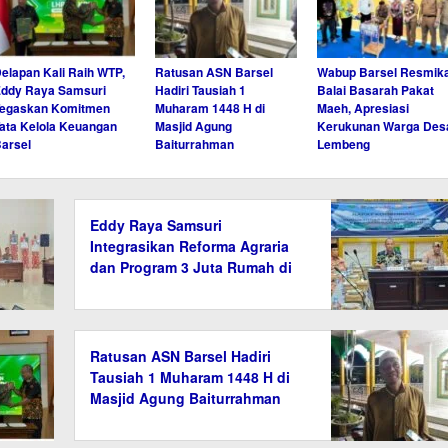
elapan Kali Raih WTP,
Ratusan ASN Barsel
Wabup Barsel Resmik
ddy Raya Samsuri
Hadiri Tausiah 1
Balai Basarah Pakat
Tegaskan Komitmen
Muharam 1448 H di
Maeh, Apresiasi
ata Kelola Keuangan
Masjid Agung
Kerukunan Warga Des
arsel
Baiturrahman
Lembeng
Eddy Raya Samsuri
Integrasikan Reforma Agraria
dan Program 3 Juta Rumah di
Barito Selatan
Ratusan ASN Barsel Hadiri
Tausiah 1 Muharam 1448 H di
Masjid Agung Baiturrahman