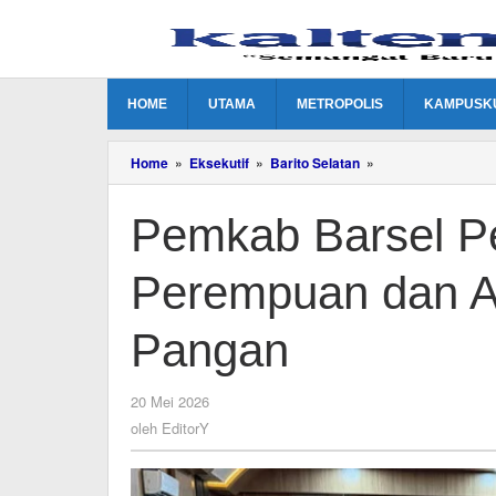
Lewati
ke
konten
HOME
UTAMA
METROPOLIS
KAMPUSK
Pemkab
Home
»
Eksekutif
»
Barito Selatan
»
Barsel
Perkuat
Pemkab Barsel Pe
Perlindungan
Perempuan
dan
Perempuan dan A
Anak
serta
Ketahanan
Pangan
Pangan
oleh
20 Mei 2026
EditorY
oleh
EditorY