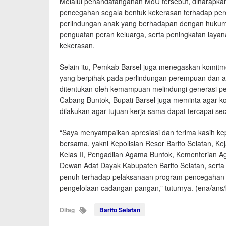
Melalui penandatanganan MoU tersebut, diharapka
pencegahan segala bentuk kekerasan terhadap p
perlindungan anak yang berhadapan dengan hukum,
penguatan peran keluarga, serta peningkatan laya
kekerasan.
Selain itu, Pemkab Barsel juga menegaskan komit
yang berpihak pada perlindungan perempuan dan a
ditentukan oleh kemampuan melindungi generasi 
Cabang Buntok, Bupati Barsel juga meminta agar kom
dilakukan agar tujuan kerja sama dapat tercapai sec
“Saya menyampaikan apresiasi dan terima kasih k
bersama, yakni Kepolisian Resor Barito Selatan, Ke
Kelas II, Pengadilan Agama Buntok, Kementerian A
Dewan Adat Dayak Kabupaten Barito Selatan, ser
penuh terhadap pelaksanaan program pencegahan 
pengelolaan cadangan pangan,” tuturnya. (ena/ans/
Ditag
Barito Selatan