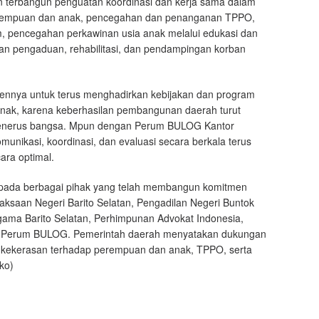
n terbangun penguatan koordinasi dan kerja sama dalam
erempuan dan anak, pencegahan dan penanganan TPPO,
 pencegahan perkawinan usia anak melalui edukasi dan
nan pengaduan, rehabilitasi, dan pendampingan korban
mennya untuk terus menghadirkan kebijakan dan program
nak, karena keberhasilan pembangunan daerah turut
penerus bangsa. Mpun dengan Perum BULOG Kantor
unikasi, koordinasi, dan evaluasi secara berkala terus
ara optimal.
epada berbagai pihak yang telah membangun komitmen
jaksaan Negeri Barito Selatan, Pengadilan Negeri Buntok
gama Barito Selatan, Perhimpunan Advokat Indonesia,
ta Perum BULOG. Pemerintah daerah menyatakan dukungan
kekerasan terhadap perempuan dan anak, TPPO, serta
ko)