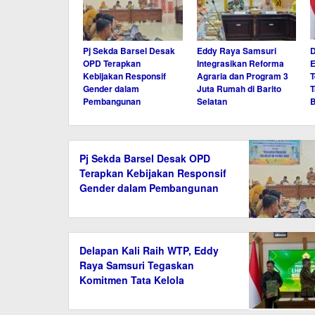
Pj Sekda Barsel Desak
Eddy Raya Samsuri
D
OPD Terapkan
Integrasikan Reforma
E
Kebijakan Responsif
Agraria dan Program 3
Gender dalam
Juta Rumah di Barito
T
Pembangunan
Selatan
B
Pj Sekda Barsel Desak OPD
Terapkan Kebijakan Responsif
Gender dalam Pembangunan
Delapan Kali Raih WTP, Eddy
Raya Samsuri Tegaskan
Komitmen Tata Kelola
Keuangan Barsel