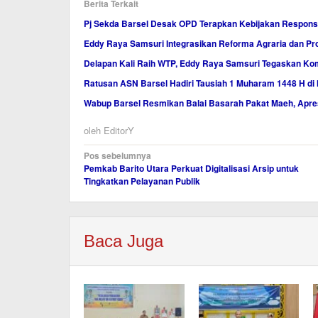
Berita Terkait
Pj Sekda Barsel Desak OPD Terapkan Kebijakan Respon
Eddy Raya Samsuri Integrasikan Reforma Agraria dan Pro
Delapan Kali Raih WTP, Eddy Raya Samsuri Tegaskan Ko
Ratusan ASN Barsel Hadiri Tausiah 1 Muharam 1448 H di
Wabup Barsel Resmikan Balai Basarah Pakat Maeh, Apr
oleh
EditorY
Navigasi
Pos sebelumnya
Pemkab Barito Utara Perkuat Digitalisasi Arsip untuk
pos
Tingkatkan Pelayanan Publik
Baca Juga