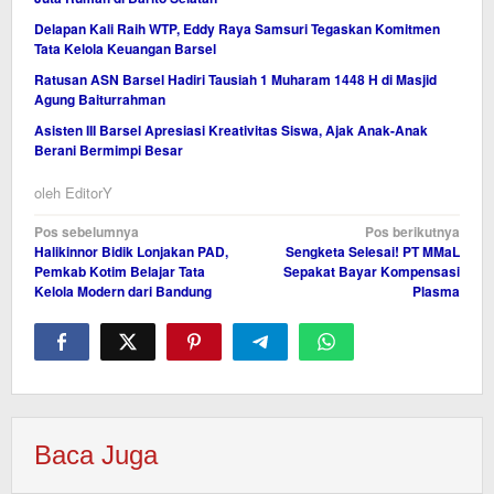
Delapan Kali Raih WTP, Eddy Raya Samsuri Tegaskan Komitmen
Tata Kelola Keuangan Barsel
Ratusan ASN Barsel Hadiri Tausiah 1 Muharam 1448 H di Masjid
Agung Baiturrahman
Asisten III Barsel Apresiasi Kreativitas Siswa, Ajak Anak-Anak
Berani Bermimpi Besar
oleh
EditorY
Navigasi
Pos sebelumnya
Pos berikutnya
Halikinnor Bidik Lonjakan PAD,
Sengketa Selesai! PT MMaL
pos
Pemkab Kotim Belajar Tata
Sepakat Bayar Kompensasi
Kelola Modern dari Bandung
Plasma
Baca Juga