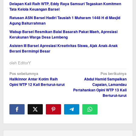
Delapan Kali Raih WTP, Eddy Raya Samsuri Tegaskan Komitmen
Tata Kelola Keuangan Barsel
Ratusan ASN Barsel Hadiri Tausiah 1 Muharam 1448 H di Masjid
Agung Baiturrahman
Wabup Barsel Resmikan Balai Basarah Pakat Maeh, Apresiasi
Kerukunan Warga Desa Lembeng
Asisten III Barsel Apresiasi Kreativitas Siswa, Ajak Anak-Anak
Berani Bermimpi Besar
oleh
EditorY
Navigasi
Pos sebelumnya
Pos berikutnya
Halikinnor Antar Kotim Raih
Abdul Hamid Sampaikan
pos
Opini WTP 12 Kali Berturut-turut
Capaian, Lamandau
Pertahankan Opini WTP 13 Kali
Berturut-turut