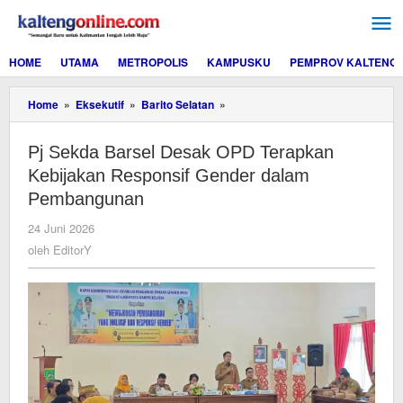
Lewati
ke
konten
HOME
UTAMA
METROPOLIS
KAMPUSKU
PEMPROV KALTENG
Pj
Home
»
Eksekutif
»
Barito Selatan
»
Sekda
Barsel
Pj Sekda Barsel Desak OPD Terapkan
Desak
OPD
Kebijakan Responsif Gender dalam
Terapkan
Pembangunan
Kebijakan
Responsif
oleh
24 Juni 2026
Gender
EditorY
oleh
EditorY
dalam
Pembangunan