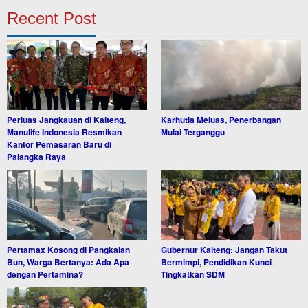
Recent Post
Perluas Jangkauan di Kalteng,
Karhutla Meluas, Penerbangan
Manulife Indonesia Resmikan
Mulai Terganggu
Kantor Pemasaran Baru di
Palangka Raya
Pertamax Kosong di Pangkalan
Gubernur Kalteng: Jangan Takut
Bun, Warga Bertanya: Ada Apa
Bermimpi, Pendidikan Kunci
dengan Pertamina?
Tingkatkan SDM