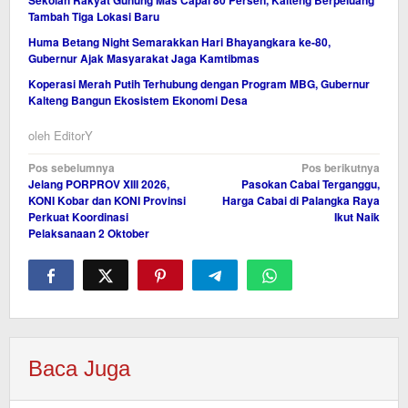
Sekolah Rakyat Gunung Mas Capai 80 Persen, Kalteng Berpeluang
Tambah Tiga Lokasi Baru
Huma Betang Night Semarakkan Hari Bhayangkara ke-80,
Gubernur Ajak Masyarakat Jaga Kamtibmas
Koperasi Merah Putih Terhubung dengan Program MBG, Gubernur
Kalteng Bangun Ekosistem Ekonomi Desa
oleh
EditorY
Navigasi
Pos sebelumnya
Pos berikutnya
Jelang PORPROV XIII 2026,
Pasokan Cabai Terganggu,
pos
KONI Kobar dan KONI Provinsi
Harga Cabai di Palangka Raya
Perkuat Koordinasi
Ikut Naik
Pelaksanaan 2 Oktober
Baca Juga