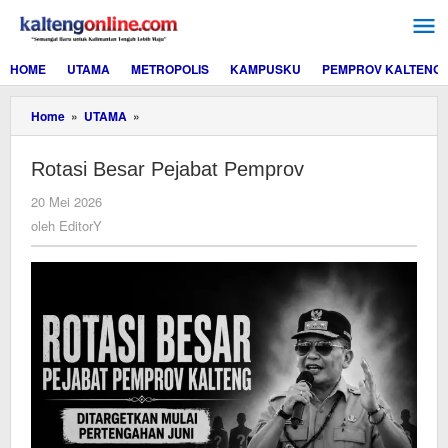
Lewati
ke
konten
HOME
UTAMA
METROPOLIS
KAMPUSKU
PEMPROV KALTENG
Rotasi
Home
»
UTAMA
»
Besar
Pejabat
Rotasi Besar Pejabat Pemprov
Pemprov
oleh
20 Mei 2026
EditorY
oleh
EditorY