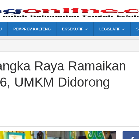
U
PEMPROV KALTENG
EKSEKUTIF
LEGISLATIF
S
langka Raya Ramaikan
26, UMKM Didorong