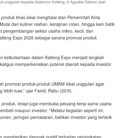
uk unggulan kepada Gubernur Kalteng, H Agustiar Sabran saat
produk khas lokal menghiasi stan Pemerintah Kota
ai dari kuliner olahan, kerajinan rotan, hingga kain batik
t pengembangan sektor usaha mikro, kecil, dan
teng Expo 2026 sebagai sarana promosi produk
an keikutsertaan dalam Kalteng Expo menjadi langkah
kaligus memperkenalkan potensi daerah kepada investor
ah promosi produk-produk UMKM lokal unggulan agar
lebih luas,” ujar Fairid, Rabu (20/5).
 produk, tetapi juga membuka peluang kerja sama usaha
li maupun investor. “Melalui kegiatan seperti ini,
men, jaringan pemasaran, bahkan investor yang tertarik
xpo memberikan dampak positif terhadap peningkatan