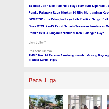
15 Ruas Jalan Kota Palangka Raya Rampung Diperbaiki, 
Pemko Palangka Raya Siapkan 10 Ribu Slot Jaminan Ke
DPMPTSP Kota Palangka Raya Raih Predikat Sangat Baik
Buka MTQH ke-45, Fairid Naparin Tekankan Pembinaan Ge
Pemko Serius Tangani Karhutla di Kota Palangka Raya
oleh
EditorY
Navigasi
Pos sebelumnya
TMMD Ke-128 Perkuat Pembangunan dan Gotong Royong
pos
di Desa Sungai Hijau
Baca Juga