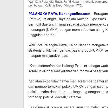
Wali Kota Palangka Raya, Fairid Naparin menunjukkan prod
pembukaan Kalteng Expo, Minggu (17/5).
PALANGKA RAYA
,
Kaltengonline.com
– Beragam 
(Pemko) Palangka Raya dalam Kalteng Expo 2026. Mul
bermotif daerah. Ini juga sebagai upaya memperkua
menengah (UMKM) dengan memanfaatkan ajang Kal
unggulan daerah.
Wali Kota Palangka Raya, Fairid Naparin mengatak
strategis untuk memperluas pasar produk UMKM se
maupun masyarakat luas.
“Kami memanfaatkan Kalteng Expo ini sebagai wad
semakin dikenal masyarakat dan memiliki pasar yang 
Kegiatan expo tidak hanya menjadi tempat pameran
dan mempertemukan pelaku UMKM dengan calon pembe
pelaku usaha dapat bertemu langsung dengan konsu
terhadap potensi daerah,” katanya.
Fairid menilai, promosi secara langsung melalui e