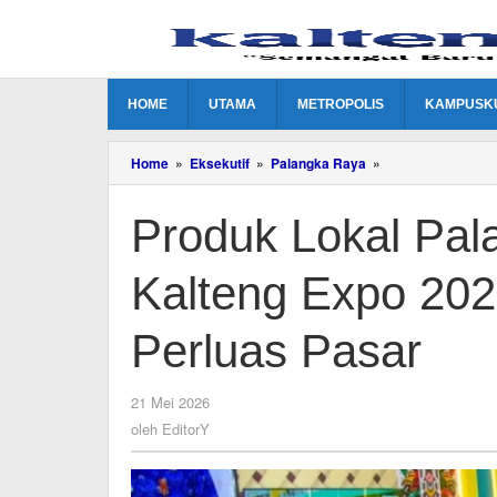
Lewati
ke
konten
HOME
UTAMA
METROPOLIS
KAMPUSK
Produk
Home
»
Eksekutif
»
Palangka Raya
»
Lokal
Palangka
Produk Lokal Pa
Raya
Ramaikan
Kalteng
Kalteng Expo 20
Expo
2026,
UMKM
Perluas Pasar
Didorong
Perluas
Pasar
oleh
21 Mei 2026
EditorY
oleh
EditorY