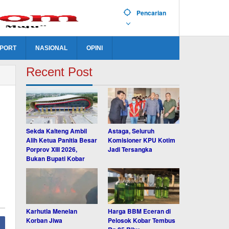
Pencarian
PORT
NASIONAL
OPINI
Recent Post
Sekda Kalteng Ambil
Astaga, Seluruh
Alih Ketua Panitia Besar
Komisioner KPU Kotim
Porprov XIII 2026,
Jadi Tersangka
Bukan Bupati Kobar
Karhutla Menelan
Harga BBM Eceran di
Korban Jiwa
Pelosok Kobar Tembus