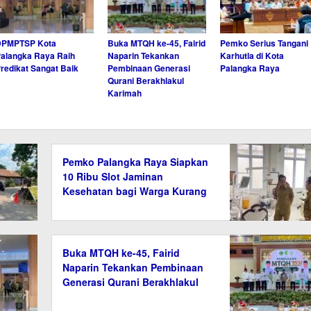
DPMPTSP Kota
Buka MTQH ke-45, Fairid
Pemko Serius Tangani
alangka Raya Raih
Naparin Tekankan
Karhutla di Kota
redikat Sangat Baik
Pembinaan Generasi
Palangka Raya
Qurani Berakhlakul
Karimah
Pemko Palangka Raya Siapkan
10 Ribu Slot Jaminan
Kesehatan bagi Warga Kurang
Mampu
Buka MTQH ke-45, Fairid
Naparin Tekankan Pembinaan
Generasi Qurani Berakhlakul
Karimah