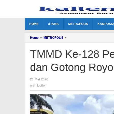
Lewati
ke
konten
HOME
UTAMA
METROPOLIS
KAMPUSK
TMMD
Home
»
METROPOLIS
»
Ke-
128
TMMD Ke-128 Pe
Perkuat
Pembangunan
dan
dan Gotong Royon
Gotong
Royong
di
Desa
oleh
21 Mei 2026
Sungai
Editor
oleh
Editor
Hijau