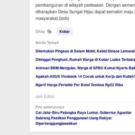
pembangunan di wilayah pedesaan. Dengan semangat
diharapkan Desa Sungai Hijau dapat semakin maju 
masyarakat.(bob)
Ditag
Kobar
Berita Terkait
Ditemukan Pingsan di Dalam Mobil, Kabid Dinsos Lamand
Ditinggal Penghuni, Rumah Warga di Kobar Ludes Terbaka
Antrean BBM Mengular, Warga di SPBU Kumai Nyaris Ba
Apakah ASUS Vivobook 14 Cocok untuk Kerja dan Kuliah?
Ngeri! Harga Pertalite Per Botol Tembus Rp22 Ribu
oleh
Editor
Navigasi
Pos sebelumnya
Cat Jalur Biru Palangka Raya Luntur, Gubernur Agustiar
pos
Sabrang Pastikan Penggunaan Uang Rakyat
Dipertanggungjawabkan