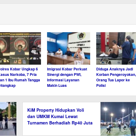
olres Kobar Ungkap 6
Imigrasi Kobar Perkuat
Diduga Anaknya Jadi
asus Narkoba, 7 Pria
Sinergi dengan PWI,
Korban Pengeroyokan,
an 1 Ibu Rumah Tangga
Informasi Layanan
Orang Tua Lapor ke
itangkap
Makin Luas
Polisi
KiM Property Hidupkan Voli
dan UMKM Kumai Lewat
Turnamen Berhadiah Rp40 Juta