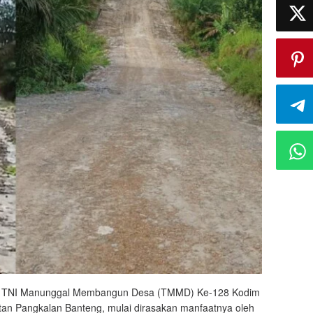
 TNI Manunggal Membangun Desa (TMMD) Ke-128 Kodim
an Pangkalan Banteng, mulai dirasakan manfaatnya oleh