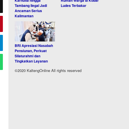
Karhutla hingga
Rumah Warga di Kobar
Tambang Ilegal Jadi
Ludes Terbakar
Ancaman Serius
Kalimantan
BRI Apresiasi Nasabah
Pensiunan, Perkuat
Silaturahmi dan
Tingkatkan Layanan
©2020 KaltengOnline All rights reserved