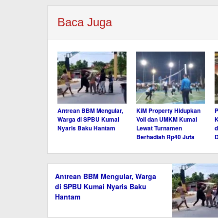
Baca Juga
Antrean BBM Mengular,
KiM Property Hidupkan
P
Warga di SPBU Kumai
Voli dan UMKM Kumai
K
Nyaris Baku Hantam
Lewat Turnamen
d
Berhadiah Rp40 Juta
D
Antrean BBM Mengular, Warga
di SPBU Kumai Nyaris Baku
Hantam