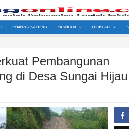
U
PEMPROV KALTENG
EKSEKUTIF
LEGISLATIF
S
rkuat Pembangunan
g di Desa Sungai Hijau