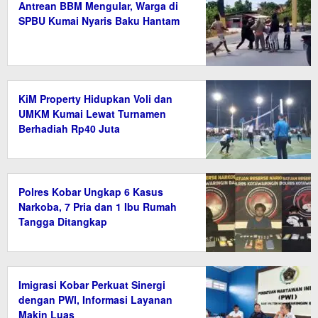
Antrean BBM Mengular, Warga di
SPBU Kumai Nyaris Baku Hantam
KiM Property Hidupkan Voli dan
UMKM Kumai Lewat Turnamen
Berhadiah Rp40 Juta
Polres Kobar Ungkap 6 Kasus
Narkoba, 7 Pria dan 1 Ibu Rumah
Tangga Ditangkap
Imigrasi Kobar Perkuat Sinergi
dengan PWI, Informasi Layanan
Makin Luas