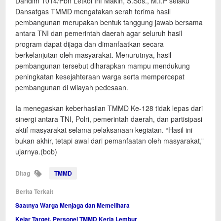
Dandim 1014/Pbn Letkol Inf Makin, S.Sos., M.I.P selaku
Dansatgas TMMD mengatakan serah terima hasil
pembangunan merupakan bentuk tanggung jawab bersama
antara TNI dan pemerintah daerah agar seluruh hasil
program dapat dijaga dan dimanfaatkan secara
berkelanjutan oleh masyarakat. Menurutnya, hasil
pembangunan tersebut diharapkan mampu mendukung
peningkatan kesejahteraan warga serta mempercepat
pembangunan di wilayah pedesaan.
Ia menegaskan keberhasilan TMMD Ke-128 tidak lepas dari
sinergi antara TNI, Polri, pemerintah daerah, dan partisipasi
aktif masyarakat selama pelaksanaan kegiatan. “Hasil ini
bukan akhir, tetapi awal dari pemanfaatan oleh masyarakat,”
ujarnya.(bob)
Ditag
TMMD
Berita Terkait
Saatnya Warga Menjaga dan Memelihara
Kejar Target, Personel TMMD Kerja Lembur