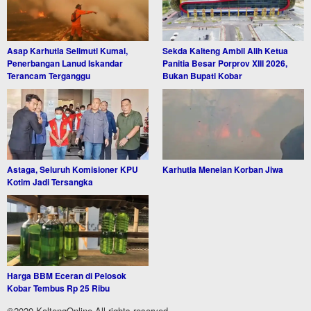
Asap Karhutla Selimuti Kumai,
Sekda Kalteng Ambil Alih Ketua
Penerbangan Lanud Iskandar
Panitia Besar Porprov XIII 2026,
Terancam Terganggu
Bukan Bupati Kobar
Astaga, Seluruh Komisioner KPU
Karhutla Menelan Korban Jiwa
Kotim Jadi Tersangka
Harga BBM Eceran di Pelosok
Kobar Tembus Rp 25 Ribu
©2020 KaltengOnline All rights reserved