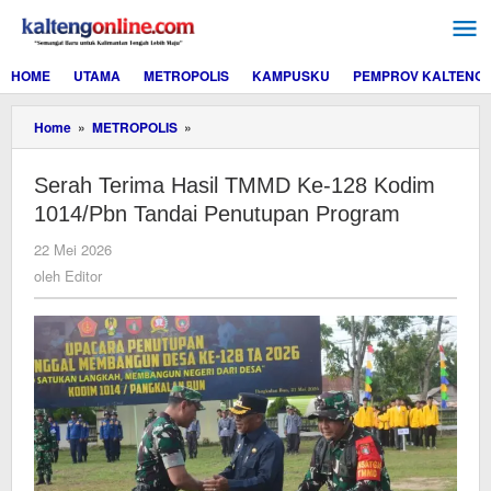
Lewati
ke
konten
HOME
UTAMA
METROPOLIS
KAMPUSKU
PEMPROV KALTENG
Serah
Home
»
METROPOLIS
»
Terima
Hasil
Serah Terima Hasil TMMD Ke-128 Kodim
TMMD
Ke-
1014/Pbn Tandai Penutupan Program
128
Kodim
oleh
22 Mei 2026
1014/Pbn
Editor
oleh
Editor
Tandai
Penutupan
Program