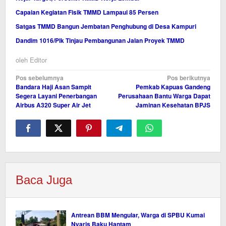
Capaian Kegiatan Fisik TMMD Lampaui 85 Persen
Satgas TMMD Bangun Jembatan Penghubung di Desa Kampuri
Dandim 1016/Plk Tinjau Pembangunan Jalan Proyek TMMD
oleh
Editor
Navigasi
Pos sebelumnya
Pos berikutnya
Bandara Haji Asan Sampit
Pemkab Kapuas Gandeng
pos
Segera Layani Penerbangan
Perusahaan Bantu Warga Dapat
Airbus A320 Super Air Jet
Jaminan Kesehatan BPJS
Baca Juga
Antrean BBM Mengular, Warga di SPBU Kumai
Nyaris Baku Hantam