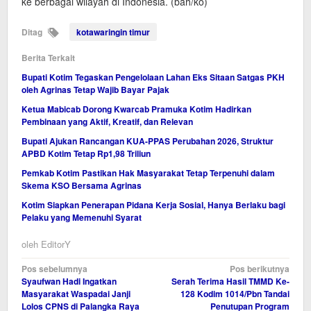
ke berbagai wilayah di Indonesia. (bah/ko)
Ditag
kotawaringin timur
Berita Terkait
Bupati Kotim Tegaskan Pengelolaan Lahan Eks Sitaan Satgas PKH
oleh Agrinas Tetap Wajib Bayar Pajak
Ketua Mabicab Dorong Kwarcab Pramuka Kotim Hadirkan
Pembinaan yang Aktif, Kreatif, dan Relevan
Bupati Ajukan Rancangan KUA-PPAS Perubahan 2026, Struktur
APBD Kotim Tetap Rp1,98 Triliun
Pemkab Kotim Pastikan Hak Masyarakat Tetap Terpenuhi dalam
Skema KSO Bersama Agrinas
Kotim Siapkan Penerapan Pidana Kerja Sosial, Hanya Berlaku bagi
Pelaku yang Memenuhi Syarat
oleh
EditorY
Navigasi
Pos sebelumnya
Pos berikutnya
Syaufwan Hadi Ingatkan
Serah Terima Hasil TMMD Ke-
pos
Masyarakat Waspadai Janji
128 Kodim 1014/Pbn Tandai
Lolos CPNS di Palangka Raya
Penutupan Program