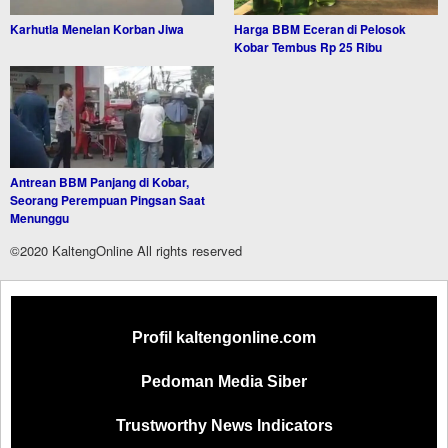
Karhutla Menelan Korban Jiwa
Harga BBM Eceran di Pelosok
Kobar Tembus Rp 25 Ribu
Antrean BBM Panjang di Kobar,
Seorang Perempuan Pingsan Saat
Menunggu
©2020 KaltengOnline All rights reserved
Profil kaltengonline.com
Pedoman Media Siber
Trustworthy News Indicators