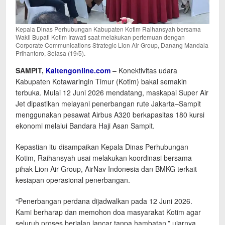
Kepala Dinas Perhubungan Kabupaten Kotim Raihansyah bersama
Wakil Bupati Kotim Irawati saat melakukan pertemuan dengan
Corporate Communications Strategic Lion Air Group, Danang Mandala
Prihantoro, Selasa (19/5).
SAMPIT,
Kaltengonline.com
– Konektivitas udara
Kabupaten Kotawaringin Timur (Kotim) bakal semakin
terbuka. Mulai 12 Juni 2026 mendatang, maskapai Super Air
Jet dipastikan melayani penerbangan rute Jakarta–Sampit
menggunakan pesawat Airbus A320 berkapasitas 180 kursi
ekonomi melalui Bandara Haji Asan Sampit.
Kepastian itu disampaikan Kepala Dinas Perhubungan
Kotim, Raihansyah usai melakukan koordinasi bersama
pihak Lion Air Group, AirNav Indonesia dan BMKG terkait
kesiapan operasional penerbangan.
“Penerbangan perdana dijadwalkan pada 12 Juni 2026.
Kami berharap dan memohon doa masyarakat Kotim agar
seluruh proses berjalan lancar tanpa hambatan,” ujarnya,