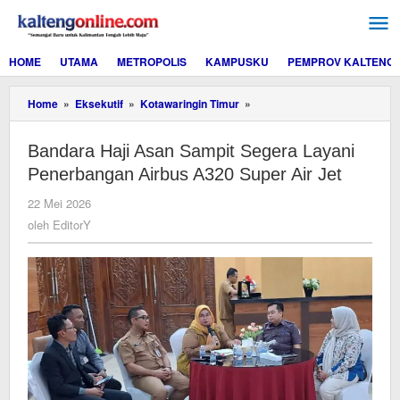
Lewati
ke
konten
HOME
UTAMA
METROPOLIS
KAMPUSKU
PEMPROV KALTENG
Bandara
Home
»
Eksekutif
»
Kotawaringin Timur
»
Haji
Asan
Bandara Haji Asan Sampit Segera Layani
Sampit
Segera
Penerbangan Airbus A320 Super Air Jet
Layani
Penerbangan
oleh
22 Mei 2026
Airbus
EditorY
oleh
EditorY
A320
Super
Air
Jet