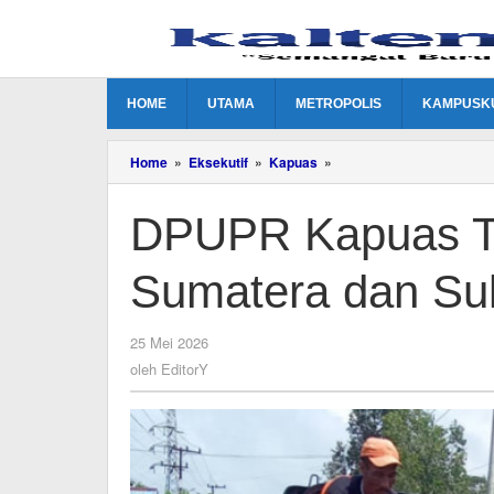
Lewati
ke
konten
HOME
UTAMA
METROPOLIS
KAMPUSK
DPUPR
Home
»
Eksekutif
»
Kapuas
»
Kapuas
Tangani
DPUPR Kapuas Ta
Sementara
Jalan
Sumatera
Sumatera dan Su
dan
Sulawesi
yang
Rusak
oleh
25 Mei 2026
EditorY
oleh
EditorY