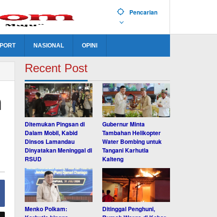
Pencarian
PORT
NASIONAL
OPINI
Recent Post
n
Ditemukan Pingsan di
Gubernur Minta
Dalam Mobil, Kabid
Tambahan Helikopter
Dinsos Lamandau
Water Bombing untuk
Dinyatakan Meninggal di
Tangani Karhutla
RSUD
Kalteng
Menko Polkam:
Ditinggal Penghuni,