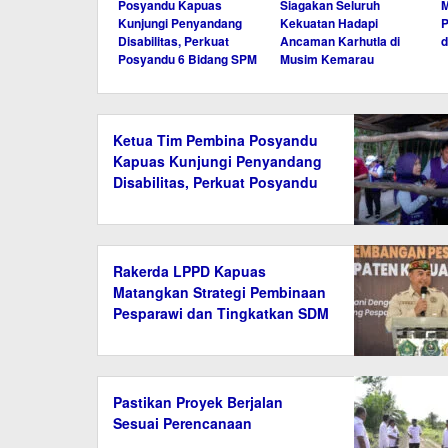
Posyandu Kapuas
Siagakan Seluruh
M
Kunjungi Penyandang
Kekuatan Hadapi
P
Disabilitas, Perkuat
Ancaman Karhutla di
d
Posyandu 6 Bidang SPM
Musim Kemarau
Ketua Tim Pembina Posyandu
Kapuas Kunjungi Penyandang
Disabilitas, Perkuat Posyandu
6 Bidang SPM
Rakerda LPPD Kapuas
Matangkan Strategi Pembinaan
Pesparawi dan Tingkatkan SDM
Pastikan Proyek Berjalan
Sesuai Perencanaan