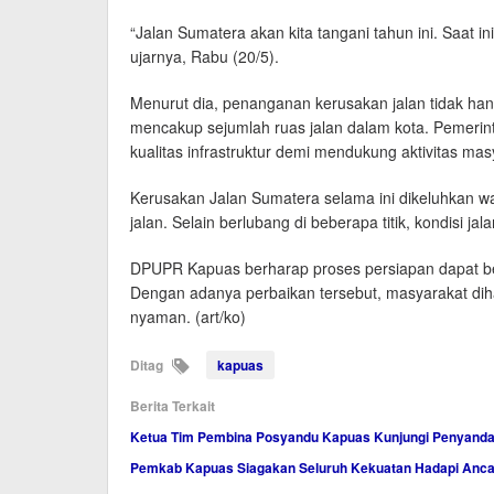
“Jalan Sumatera akan kita tangani tahun ini. Saat i
ujarnya, Rabu (20/5).
Menurut dia, penanganan kerusakan jalan tidak han
mencakup sejumlah ruas jalan dalam kota. Pemerint
kualitas infrastruktur demi mendukung aktivitas ma
Kerusakan Jalan Sumatera selama ini dikeluhkan 
jalan. Selain berlubang di beberapa titik, kondisi 
DPUPR Kapuas berharap proses persiapan dapat berj
Dengan adanya perbaikan tersebut, masyarakat dih
nyaman. (art/ko)
Ditag
kapuas
Berita Terkait
Ketua Tim Pembina Posyandu Kapuas Kunjungi Penyandan
Pemkab Kapuas Siagakan Seluruh Kekuatan Hadapi Anc