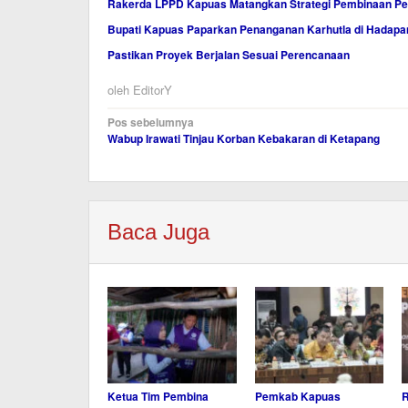
Rakerda LPPD Kapuas Matangkan Strategi Pembinaan Pe
Bupati Kapuas Paparkan Penanganan Karhutla di Hadap
Pastikan Proyek Berjalan Sesuai Perencanaan
oleh
EditorY
Navigasi
Pos sebelumnya
Wabup Irawati Tinjau Korban Kebakaran di Ketapang
pos
Baca Juga
Ketua Tim Pembina
Pemkab Kapuas