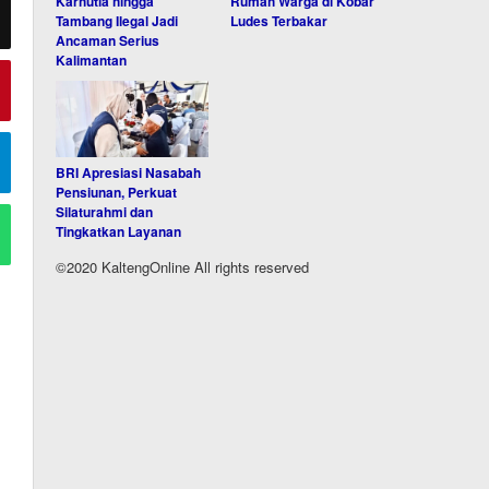
Karhutla hingga
Rumah Warga di Kobar
Tambang Ilegal Jadi
Ludes Terbakar
Ancaman Serius
Kalimantan
BRI Apresiasi Nasabah
Pensiunan, Perkuat
Silaturahmi dan
Tingkatkan Layanan
©2020 KaltengOnline All rights reserved