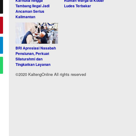
Karhutla hingga
Rumah Warga di Kobar
Tambang Ilegal Jadi
Ludes Terbakar
Ancaman Serius
Kalimantan
BRI Apresiasi Nasabah
Pensiunan, Perkuat
Silaturahmi dan
Tingkatkan Layanan
©2020 KaltengOnline All rights reserved