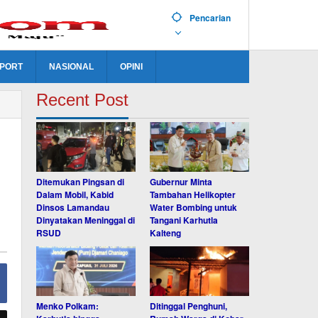
Pencarian
PORT
NASIONAL
OPINI
Recent Post
Ditemukan Pingsan di
Gubernur Minta
Dalam Mobil, Kabid
Tambahan Helikopter
Dinsos Lamandau
Water Bombing untuk
Dinyatakan Meninggal di
Tangani Karhutla
RSUD
Kalteng
Menko Polkam:
Ditinggal Penghuni,