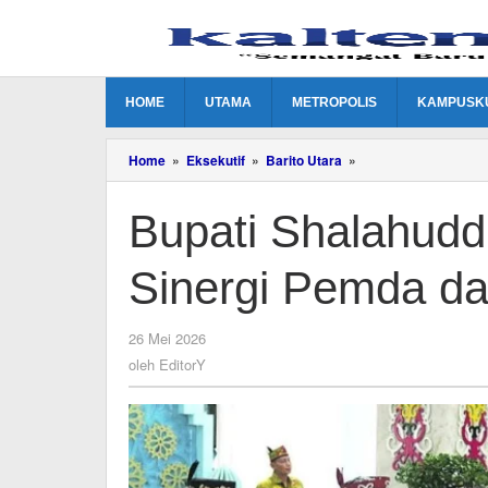
Lewati
ke
konten
HOME
UTAMA
METROPOLIS
KAMPUSK
Bupati
Home
»
Eksekutif
»
Barito Utara
»
Shalahuddin
Tegaskan
Bupati Shalahudd
Pentingnya
Sinergi
Pemda
Sinergi Pemda da
dan
Bank
Kalteng
oleh
26 Mei 2026
EditorY
oleh
EditorY