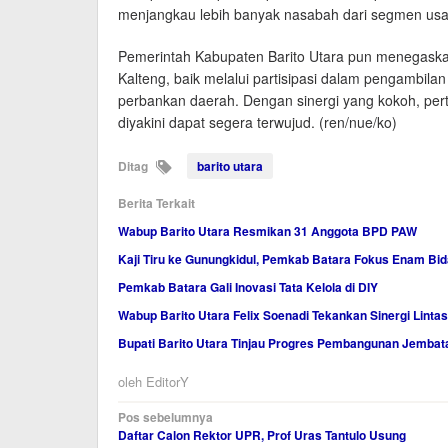
menjangkau lebih banyak nasabah dari segmen usa
Pemerintah Kabupaten Barito Utara pun menegask
Kalteng, baik melalui partisipasi dalam pengambila
perbankan daerah. Dengan sinergi yang kokoh, per
diyakini dapat segera terwujud. (ren/nue/ko)
Ditag
barito utara
Berita Terkait
Wabup Barito Utara Resmikan 31 Anggota BPD PAW
Kaji Tiru ke Gunungkidul, Pemkab Batara Fokus Enam B
Pemkab Batara Gali Inovasi Tata Kelola di DIY
Wabup Barito Utara Felix Soenadi Tekankan Sinergi Linta
Bupati Barito Utara Tinjau Progres Pembangunan Jembat
oleh
EditorY
Navigasi
Pos sebelumnya
Daftar Calon Rektor UPR, Prof Uras Tantulo Usung
pos