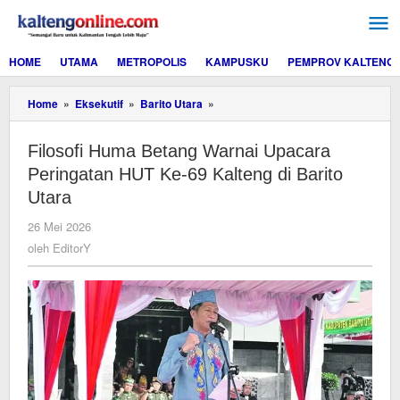
Lewati
ke
konten
HOME
UTAMA
METROPOLIS
KAMPUSKU
PEMPROV KALTENG
Filosofi
Home
»
Eksekutif
»
Barito Utara
»
Huma
Betang
Filosofi Huma Betang Warnai Upacara
Warnai
Upacara
Peringatan HUT Ke-69 Kalteng di Barito
Peringatan
Utara
HUT
Ke-
oleh
26 Mei 2026
69
EditorY
oleh
EditorY
Kalteng
di
Barito
Utara