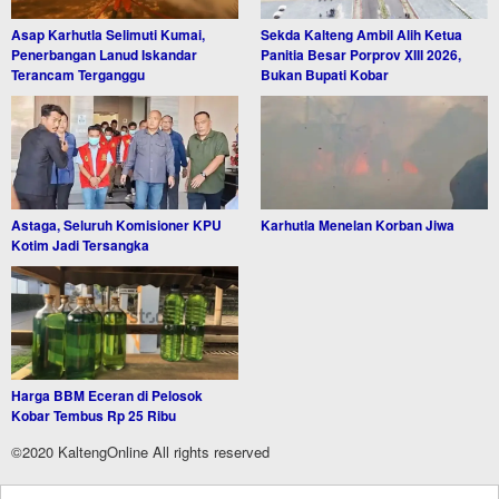
Asap Karhutla Selimuti Kumai,
Sekda Kalteng Ambil Alih Ketua
Penerbangan Lanud Iskandar
Panitia Besar Porprov XIII 2026,
Terancam Terganggu
Bukan Bupati Kobar
Astaga, Seluruh Komisioner KPU
Karhutla Menelan Korban Jiwa
Kotim Jadi Tersangka
Harga BBM Eceran di Pelosok
Kobar Tembus Rp 25 Ribu
©2020 KaltengOnline All rights reserved