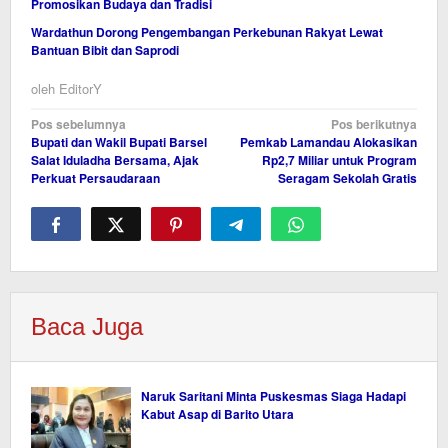
Promosikan Budaya dan Tradisi
Wardathun Dorong Pengembangan Perkebunan Rakyat Lewat
Bantuan Bibit dan Saprodi
oleh
EditorY
Navigasi
Pos sebelumnya
Pos berikutnya
Bupati dan Wakil Bupati Barsel
Pemkab Lamandau Alokasikan
pos
Salat Iduladha Bersama, Ajak
Rp2,7 Miliar untuk Program
Perkuat Persaudaraan
Seragam Sekolah Gratis
Baca Juga
Naruk Saritani Minta Puskesmas Siaga Hadapi
Kabut Asap di Barito Utara