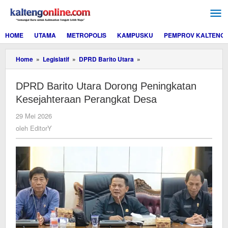
Lewati
ke
konten
HOME
UTAMA
METROPOLIS
KAMPUSKU
PEMPROV KALTENG
DPRD
Home
»
Legislatif
»
DPRD Barito Utara
»
Barito
Utara
DPRD Barito Utara Dorong Peningkatan
Dorong
Peningkatan
Kesejahteraan Perangkat Desa
Kesejahteraan
Perangkat
oleh
29 Mei 2026
Desa
EditorY
oleh
EditorY