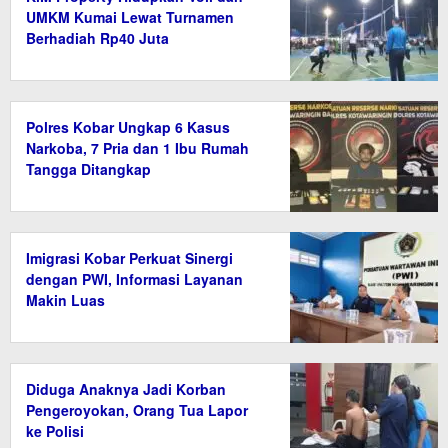
UMKM Kumai Lewat Turnamen
Berhadiah Rp40 Juta
Polres Kobar Ungkap 6 Kasus
Narkoba, 7 Pria dan 1 Ibu Rumah
Tangga Ditangkap
Imigrasi Kobar Perkuat Sinergi
dengan PWI, Informasi Layanan
Makin Luas
Diduga Anaknya Jadi Korban
Pengeroyokan, Orang Tua Lapor
ke Polisi