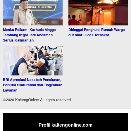
Menko Polkam: Karhutla hingga
Ditinggal Penghuni, Rumah Warga
Tambang Ilegal Jadi Ancaman
di Kobar Ludes Terbakar
Serius Kalimantan
BRI Apresiasi Nasabah Pensiunan,
Perkuat Silaturahmi dan Tingkatkan
Layanan
©2020 KaltengOnline All rights reserved
Profil kaltengonline.com