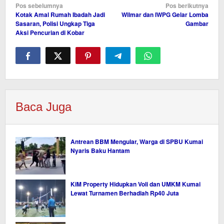
Navigasi
Pos sebelumnya
Pos berikutnya
Kotak Amal Rumah Ibadah Jadi
Wilmar dan IWPG Gelar Lomba
pos
Sasaran, Polisi Ungkap Tiga
Gambar
Aksi Pencurian di Kobar
Baca Juga
Antrean BBM Mengular, Warga di SPBU Kumai
Nyaris Baku Hantam
KiM Property Hidupkan Voli dan UMKM Kumai
Lewat Turnamen Berhadiah Rp40 Juta