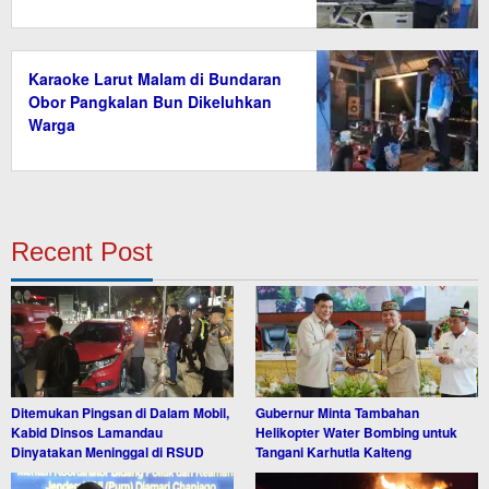
Karaoke Larut Malam di Bundaran
Obor Pangkalan Bun Dikeluhkan
Warga
Recent Post
Ditemukan Pingsan di Dalam Mobil,
Gubernur Minta Tambahan
Kabid Dinsos Lamandau
Helikopter Water Bombing untuk
Dinyatakan Meninggal di RSUD
Tangani Karhutla Kalteng