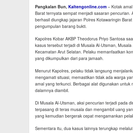
Pangkalan Bun,
Kaltengonline.com
– Kotak amal 
Barat ternyata sempat menjadi sasaran pencurian. A
berhasil diungkap jajaran Polres Kotawaringin Bara
pengumpulan barang bukti.
Kapolres Kobar AKBP Theodorus Priyo Santosa saat
kasus tersebut terjadi di Musala Al-Utsman, Musala 
Kecamatan Arut Selatan. Pelaku memanfaatkan kond
yang dikumpulkan dari para jamaah.
Menurut Kapolres, pelaku tidak langsung menjalankan
mengamati situasi, memastikan tidak ada warga ya
amal yang terkunci. Berbagai alat digunakan unt
dalamnya diambil.
Di Musala Al-Utsman, aksi pencurian terjadi pada 
terpasang di teras musala dan mengambil uang yan
yang kemudian bergerak cepat mengamankan pelaku s
Sementara itu, dua kasus lainnya terungkap melalui