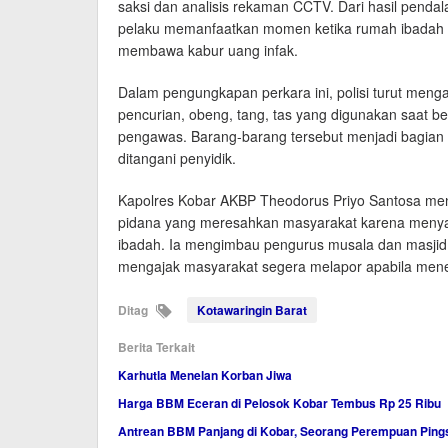
saksi dan analisis rekaman CCTV. Dari hasil pend
pelaku memanfaatkan momen ketika rumah ibadah 
membawa kabur uang infak.
Dalam pengungkapan perkara ini, polisi turut meng
pencurian, obeng, tang, tas yang digunakan saat b
pengawas. Barang-barang tersebut menjadi bagian 
ditangani penyidik.
Kapolres Kobar AKBP Theodorus Priyo Santosa me
pidana yang meresahkan masyarakat karena menya
ibadah. Ia mengimbau pengurus musala dan masjid
mengajak masyarakat segera melapor apabila menemu
Ditag
Kotawaringin Barat
Berita Terkait
Karhutla Menelan Korban Jiwa
Harga BBM Eceran di Pelosok Kobar Tembus Rp 25 Ribu
Antrean BBM Panjang di Kobar, Seorang Perempuan Pin