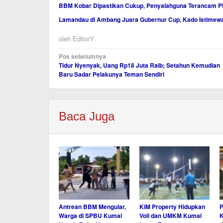
BBM Kobar Dipastikan Cukup, Penyalahguna Terancam Pi
Lamandau di Ambang Juara Gubernur Cup, Kado Istimewa H
oleh
EditorY
Navigasi
Pos sebelumnya
Tidur Nyenyak, Uang Rp18 Juta Raib; Setahun Kemudian
pos
Baru Sadar Pelakunya Teman Sendiri
Baca Juga
Antrean BBM Mengular,
KiM Property Hidupkan
P
Warga di SPBU Kumai
Voli dan UMKM Kumai
K