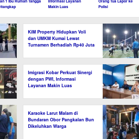
an 1 Ibu Rumah Tangga
Informasi Layanan
Orang Tua Lapor ke
itangkap
Makin Luas
Polisi
KiM Property Hidupkan Voli
dan UMKM Kumai Lewat
Turnamen Berhadiah Rp40 Juta
Imigrasi Kobar Perkuat Sinergi
dengan PWI, Informasi
Layanan Makin Luas
Karaoke Larut Malam di
Bundaran Obor Pangkalan Bun
Dikeluhkan Warga