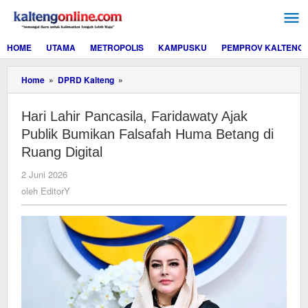
Lewati
ke
konten
HOME
UTAMA
METROPOLIS
KAMPUSKU
PEMPROV KALTENG
Hari
Home
»
DPRD Kalteng
»
Lahir
Pancasila,
Hari Lahir Pancasila, Faridawaty Ajak
Faridawaty
Ajak
Publik Bumikan Falsafah Huma Betang di
Publik
Ruang Digital
Bumikan
Falsafah
oleh
2 Juni 2026
Huma
EditorY
oleh
EditorY
Betang
di
Ruang
Digital