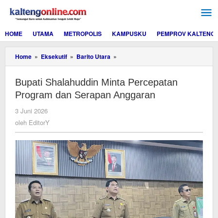
Lewati
ke
konten
HOME
UTAMA
METROPOLIS
KAMPUSKU
PEMPROV KALTENG
Bupati
Home
»
Eksekutif
»
Barito Utara
»
Shalahuddin
Minta
Bupati Shalahuddin Minta Percepatan
Percepatan
Program
Program dan Serapan Anggaran
dan
Serapan
oleh
3 Juni 2026
Anggaran
EditorY
oleh
EditorY