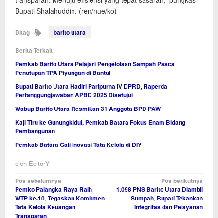
Bupati Shalahuddin. (ren/nue/ko)
Ditag
barito utara
Berita Terkait
Pemkab Barito Utara Pelajari Pengelolaan Sampah Pasca
Penutupan TPA Piyungan di Bantul
Bupati Barito Utara Hadiri Paripurna IV DPRD, Raperda
Pertanggungjawaban APBD 2025 Disetujui
Wabup Barito Utara Resmikan 31 Anggota BPD PAW
Kaji Tiru ke Gunungkidul, Pemkab Batara Fokus Enam Bidang
Pembangunan
Pemkab Batara Gali Inovasi Tata Kelola di DIY
oleh
EditorY
Navigasi
Pos sebelumnya
Pos berikutnya
Pemko Palangka Raya Raih
1.098 PNS Barito Utara Diambil
pos
WTP ke-10, Tegaskan Komitmen
Sumpah, Bupati Tekankan
Tata Kelola Keuangan
Integritas dan Pelayanan
Transparan