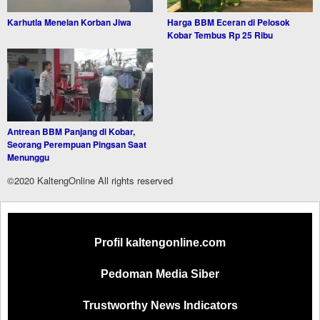
Karhutla Menelan Korban Jiwa
Harga BBM Eceran di Pelosok
Kobar Tembus Rp 25 Ribu
Antrean BBM Panjang di Kobar,
Seorang Perempuan Pingsan Saat
Menunggu
©2020 KaltengOnline All rights reserved
Profil kaltengonline.com
Pedoman Media Siber
Trustworthy News Indicators