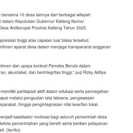
 bersama 10 desa lainnya dari berbagai wilayah
smi dalam Keputusan Gubernur Kalteng Nomor
esa Antikorupsi Provinsi Kalteng Tahun 2025.
esiasi tinggi atas capaian luar biasa tersebut.
omitmen aparat desa dalam menjaga transparansi anggaran
omitmen dan upaya konkret Pemdes Beruta dalam
, akuntabel, dan berintegritas tinggi,” puji Rizky Aditya
memiliki partisipasi aktif dalam edukasi serta pencegahan
dicapai melalui penguatan tata laksana, pengawasan
yarakat, hingga pengintegrasian nilai kearifan lokal.
njadi katalisator motivasi bagi seluruh pemerintah desa
kelola pemerintahan yang bersih serta berikan pelayanan
i. (lan/ko)