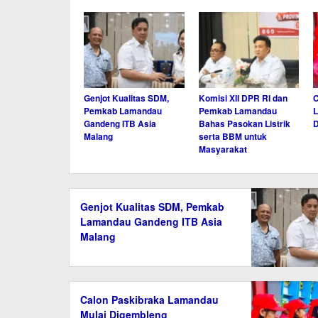
Genjot Kualitas SDM,
Komisi XII DPR RI dan
C
Pemkab Lamandau
Pemkab Lamandau
L
Gandeng ITB Asia
Bahas Pasokan Listrik
Malang
serta BBM untuk
Masyarakat
Genjot Kualitas SDM, Pemkab
Lamandau Gandeng ITB Asia
Malang
Calon Paskibraka Lamandau
Mulai Digembleng