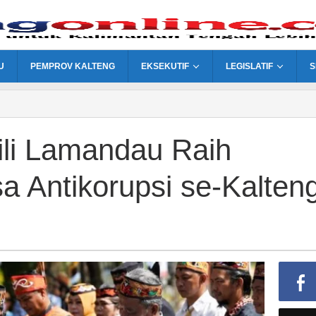
U
PEMPROV KALTENG
EKSEKUTIF
LEGISLATIF
S
li Lamandau Raih
 Antikorupsi se-Kalten