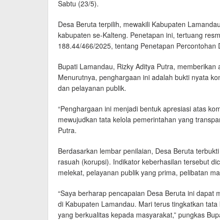
Sabtu (23/5).
Desa Beruta terpilih, mewakili Kabupaten Lamandau
kabupaten se-Kalteng. Penetapan ini, tertuang re
188.44/466/2025, tentang Penetapan Percontohan D
Bupati Lamandau, Rizky Aditya Putra, memberikan apr
Menurutnya, penghargaan ini adalah bukti nyata k
dan pelayanan publik.
“Penghargaan ini menjadi bentuk apresiasi atas k
mewujudkan tata kelola pemerintahan yang transparan
Putra.
Berdasarkan lembar penilaian, Desa Beruta terbukti 
rasuah (korupsi). Indikator keberhasilan tersebut 
melekat, pelayanan publik yang prima, pelibatan mas
“Saya berharap pencapaian Desa Beruta ini dapat me
di Kabupaten Lamandau. Mari terus tingkatkan tata 
yang berkualitas kepada masyarakat,” pungkas Bupat