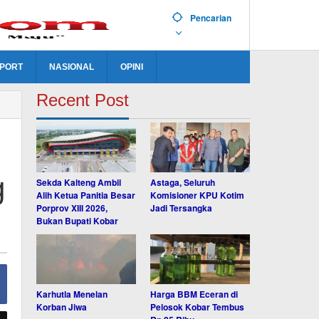
Pencarian
PORT
NASIONAL
OPINI
Recent Post
g
Sekda Kalteng Ambil
Astaga, Seluruh
Alih Ketua Panitia Besar
Komisioner KPU Kotim
Porprov XIII 2026,
Jadi Tersangka
Bukan Bupati Kobar
Karhutla Menelan
Harga BBM Eceran di
Korban Jiwa
Pelosok Kobar Tembus