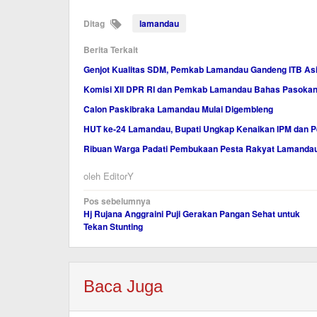
Ditag
lamandau
Berita Terkait
Genjot Kualitas SDM, Pemkab Lamandau Gandeng ITB As
Komisi XII DPR RI dan Pemkab Lamandau Bahas Pasokan 
Calon Paskibraka Lamandau Mulai Digembleng
HUT ke-24 Lamandau, Bupati Ungkap Kenaikan IPM dan 
Ribuan Warga Padati Pembukaan Pesta Rakyat Lamanda
oleh
EditorY
Navigasi
Pos sebelumnya
Hj Rujana Anggraini Puji Gerakan Pangan Sehat untuk
pos
Tekan Stunting
Baca Juga