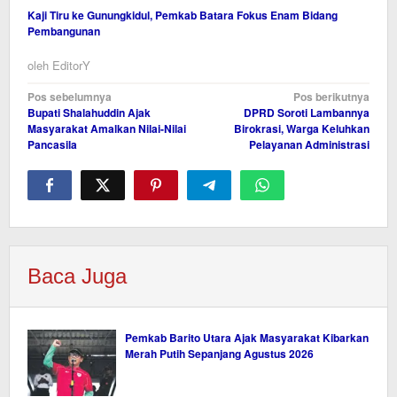
Kaji Tiru ke Gunungkidul, Pemkab Batara Fokus Enam Bidang
Pembangunan
oleh
EditorY
Navigasi
Pos sebelumnya
Pos berikutnya
Bupati Shalahuddin Ajak
DPRD Soroti Lambannya
pos
Masyarakat Amalkan Nilai-Nilai
Birokrasi, Warga Keluhkan
Pancasila
Pelayanan Administrasi
Baca Juga
Pemkab Barito Utara Ajak Masyarakat Kibarkan
Merah Putih Sepanjang Agustus 2026