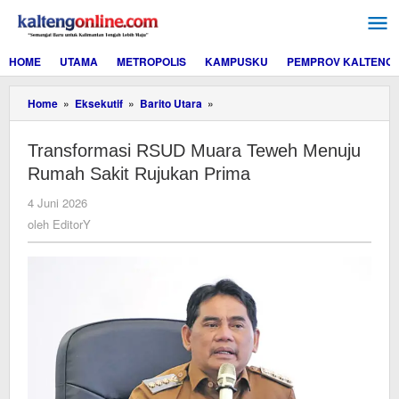
Lewati
ke
konten
HOME
UTAMA
METROPOLIS
KAMPUSKU
PEMPROV KALTENG
Transformasi
Home
»
Eksekutif
»
Barito Utara
»
RSUD
Muara
Transformasi RSUD Muara Teweh Menuju
Teweh
Menuju
Rumah Sakit Rujukan Prima
Rumah
Sakit
oleh
4 Juni 2026
Rujukan
EditorY
oleh
EditorY
Prima