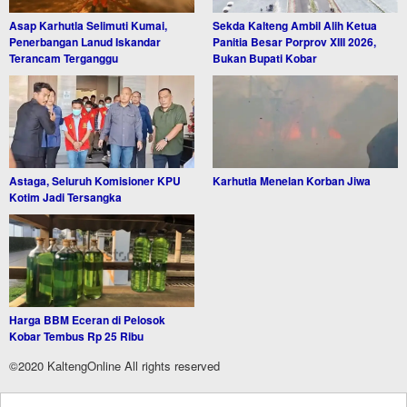
Asap Karhutla Selimuti Kumai,
Sekda Kalteng Ambil Alih Ketua
Penerbangan Lanud Iskandar
Panitia Besar Porprov XIII 2026,
Terancam Terganggu
Bukan Bupati Kobar
Astaga, Seluruh Komisioner KPU
Karhutla Menelan Korban Jiwa
Kotim Jadi Tersangka
Harga BBM Eceran di Pelosok
Kobar Tembus Rp 25 Ribu
©2020 KaltengOnline All rights reserved