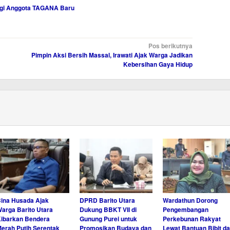
agi Anggota TAGANA Baru
Pos berikutnya
Pimpin Aksi Bersih Massal, Irawati Ajak Warga Jadikan
Kebersihan Gaya Hidup
ina Husada Ajak
DPRD Barito Utara
Wardathun Dorong
arga Barito Utara
Dukung BBKT VII di
Pengembangan
ibarkan Bendera
Gunung Purei untuk
Perkebunan Rakyat
erah Putih Serentak
Promosikan Budaya dan
Lewat Bantuan Bibit d