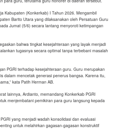
 para guru, terutama guru honorer di daerah tersebut.
rja Kabupaten (Konkerkab) I Tahun 2026. Mengambil
paten Barito Utara yang dilaksanakan oleh Persatuan Guru
pada Jumat (5/6) secara lantang menyoroti ketimpangan
egaskan bahwa tingkat kesejahteraan yang layak menjadi
jalankan tugasnya secara optimal tanpa terbebani masalah
ngan PGRI terhadap kesejahteraan guru. Guru merupakan
gis dalam mencetak generasi penerus bangsa. Karena itu,
sama,” kata Patih Herman AB.
krat lainnya, Ardianto, memandang Konkerkab PGRI
ntuk menjembatani pemikiran para guru langsung kepada
 PGRI yang menjadi wadah konsolidasi dan evaluasi
 penting untuk melahirkan gagasan-gagasan konstruktif