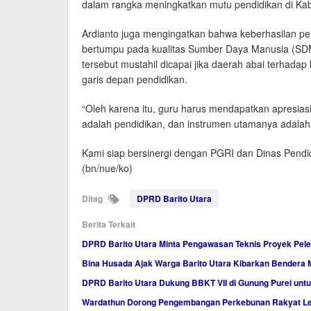
dalam rangka meningkatkan mutu pendidikan di Kabu
Ardianto juga mengingatkan bahwa keberhasilan pe
bertumpu pada kualitas Sumber Daya Manusia (SDM
tersebut mustahil dicapai jika daerah abai terhada
garis depan pendidikan.
“Oleh karena itu, guru harus mendapatkan apresiasi
adalah pendidikan, dan instrumen utamanya adala
Kami siap bersinergi dengan PGRI dan Dinas Pendid
(bn/nue/ko)
Ditag
DPRD Barito Utara
Berita Terkait
DPRD Barito Utara Minta Pengawasan Teknis Proyek Pele
Bina Husada Ajak Warga Barito Utara Kibarkan Bendera 
DPRD Barito Utara Dukung BBKT VII di Gunung Purei unt
Wardathun Dorong Pengembangan Perkebunan Rakyat Lew