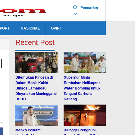
Pencarian
PORT
NASIONAL
OPINI
Recent Post
l
Ditemukan Pingsan di
Gubernur Minta
Dalam Mobil, Kabid
Tambahan Helikopter
Dinsos Lamandau
Water Bombing untuk
Dinyatakan Meninggal di
Tangani Karhutla
RSUD
Kalteng
Menko Polkam:
Ditinggal Penghuni,