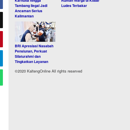
Karhutla hingga
Rumah Warga di Kobar
Tambang Ilegal Jadi
Ludes Terbakar
Ancaman Serius
Kalimantan
BRI Apresiasi Nasabah
Pensiunan, Perkuat
Silaturahmi dan
Tingkatkan Layanan
©2020 KaltengOnline All rights reserved