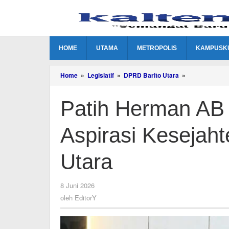
Lewati
ke
konten
HOME
UTAMA
METROPOLIS
KAMPUSK
Patih
Home
»
Legislatif
»
DPRD Barito Utara
»
Herman
AB
Patih Herman AB 
dan
Ardianto
Siap
Aspirasi Kesejaht
Kawal
Aspirasi
Kesejahteraa
Utara
Guru
di
Barito
oleh
8 Juni 2026
Utara
EditorY
oleh
EditorY