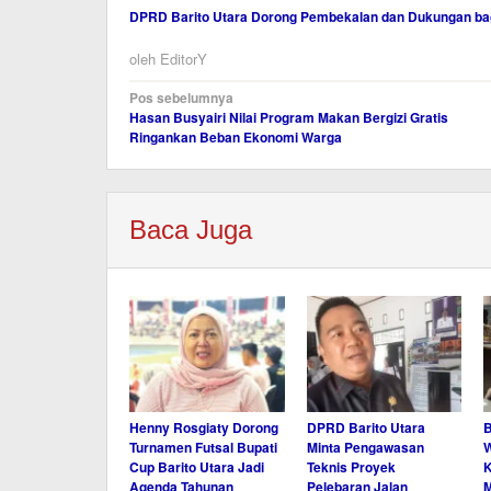
DPRD Barito Utara Dorong Pembekalan dan Dukungan b
oleh
EditorY
Navigasi
Pos sebelumnya
Hasan Busyairi Nilai Program Makan Bergizi Gratis
pos
Ringankan Beban Ekonomi Warga
Baca Juga
Henny Rosgiaty Dorong
DPRD Barito Utara
B
Turnamen Futsal Bupati
Minta Pengawasan
W
Cup Barito Utara Jadi
Teknis Proyek
K
Agenda Tahunan
Pelebaran Jalan
M